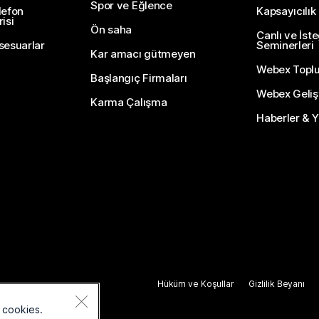
Spor ve Eğlence
lefon
Kapsayıcılık
isi
Ön saha
Canlı ve İst
sesuarlar
Seminerleri
Kar amacı gütmeyen
Webex Topl
Başlangıç Firmaları
Webex Gelişti
Karma Çalışma
Haberler & Ye
Hüküm ve Koşullar
Gizlilik Beyanı
 cookies.