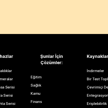
hazlar
Şunlar İçin
Kaynakla
Çözümler:
aklıklar
İndirmeler
Eğitim
meralar
Bir Test Topl
Sağlık
sa Serisi
Çevrimiçi De
Kamu
a Serisi
Entegrasyo
Finans
hta Serisi
Erişilebilirlik