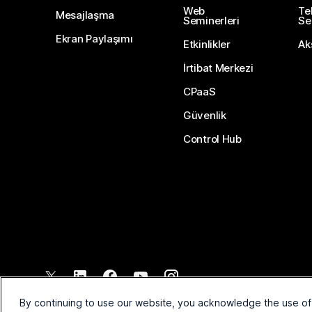
Web
Te
Mesajlaşma
Seminerleri
Ser
Ekran Paylaşımı
Etkinlikler
Ak
İrtibat Merkezi
CPaaS
Güvenlik
Control Hub
©
2026
Cisco ve/veya bağlı kuruluşları. Tüm hakları saklıdır.
By continuing to use our website, you acknowledge the use of