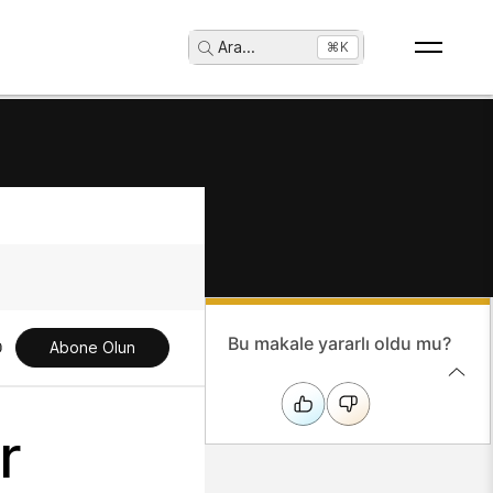
Ara
...
⌘K
Bu makale yararlı oldu mu?
Abone Olun
r