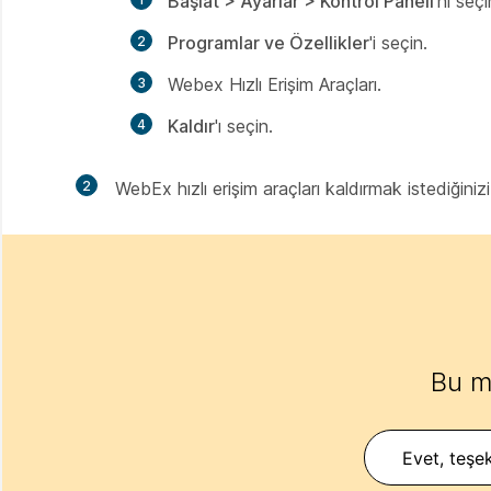
Başlat > Ayarlar > Kontrol Paneli
'ni seçi
Programlar ve Özellikler
'i seçin.
Webex Hızlı Erişim Araçları.
Kaldır
'ı seçin.
2
WebEx hızlı erişim araçları kaldırmak istediğiniz
Bu m
Evet, teşek