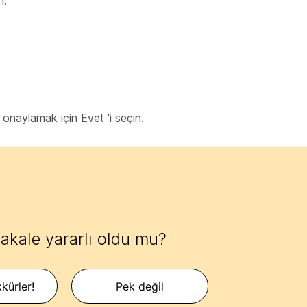
n.
i onaylamak için Evet 'i seçin.
akale yararlı oldu mu?
kürler!
Pek değil