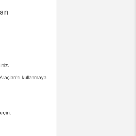
man
iniz.
m Araçları'nı kullanmaya
seçin
.