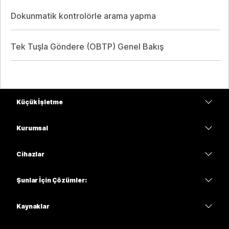
Dokunmatik kontrolörle arama yapma
Tek Tuşla Göndere (OBTP) Genel Bakış
Küçük İşletme
Fiyatlar
Kurumsal
Webex Uygulaması
Webex Suite
Cihazlar
Meetings
Calling
kulaklıklar
Calling
Şunlar İçin Çözümler:
Meetings
Kameralar
Eğitim
Mesajlaşma
Mesajlaşma
Kaynaklar
Masa Serisi
Sağlık
Ekran Paylaşımı
İndirmeler
Slido