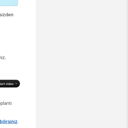
sizden
iz.
plantı
ilirsiniz
.