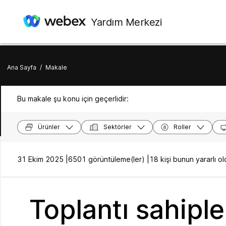
Yardım Merkezi
Ana Sayfa
/
Makale
Bu makale şu konu için geçerlidir:
Ürünler
Sektörler
Roller
31 Ekim 2025 |
6501 görüntüleme(ler) |
18 kişi bunun yararlı 
Toplantı sahiple