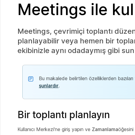
Meetings ile k
Meetings, çevrimiçi toplantı düzen
planlayabilir veya hemen bir toplan
ekibinizle aynı odadaymış gibi sunum
Bu makalede belirtilen özelliklerden bazıları y
şunlardır
.
Bir toplantı planlayın
Kullanıcı Merkezi'ne giriş yapın ve
Zamanlama
öğesini 