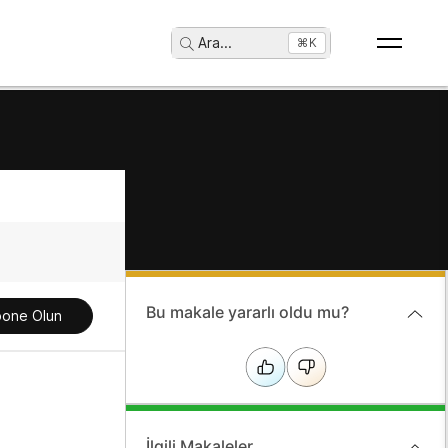
Ara
...
⌘K
Bu makale yararlı oldu mu?
one Olun
İlgili Makaleler