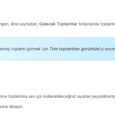
ş yapın. Ana sayfadan,
Gelecek Toplantılar
bölümünde toplantın
lanmış toplantı görmek için
Tüm toplantıları görüntüle
’yi seçeb
 toplantıda ses için kullanabileceğiniz ayarları seçebilirsiniz
ine tıklayın.