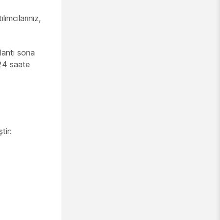
ılımcılarınız,
plantı sona
 24 saate
tir: