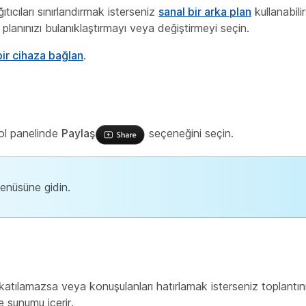
tıcıları sınırlandırmak isterseniz
sanal bir arka plan
kullanabilir
planınızı bulanıklaştırmayı veya değiştirmeyi seçin.
bir cihaza bağlan
.
rol panelinde
Paylaş
seçeneğini seçin.
nüsüne gidin.
a katılamazsa veya konuşulanları hatırlamak isterseniz toplantın
 sunumu içerir.