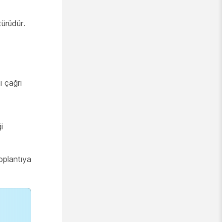
türüdür.
ı çağrı
i
oplantıya