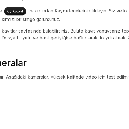
et
ve ardından
Kaydet
ögelerinin tıklayın. Siz ve kat
ırmızı bir simge görürsünüz.
 kayıtlar sayfasında bulabilirsiniz. Buluta kayıt yaptıysanız to
nız. Dosya boyutu ve bant genişliğine bağlı olarak, kaydı almak
meralar
ır. Aşağıdaki kameralar, yüksek kalitede video için test edilmiş