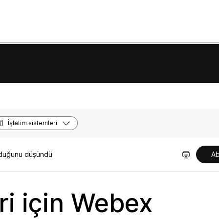
İşletim sistemleri
olduğunu düşündü
Ab
ri için Webex