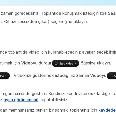
ı zaman göreceksiniz. Toplantıda konuşmak istediğinizde
Ses
nız
Cihazı sessizden çıkar
) seçeneğine tıklayın.
 toplantıda video için kullanabileceğiniz ayarları seçebilirsin
atılmak için
Videoyu durdur
öğesine tıklayın.
. Videonızı
göstermek istediğiniz zaman Videoyu
na görünümünde gösterir. Kendinizi kendi videonuzda diğer to
niz
ayna görünümünü
kapatabilirsiniz.
ından memnunsanız bunları bir sonraki toplantınız için
kaydedeb