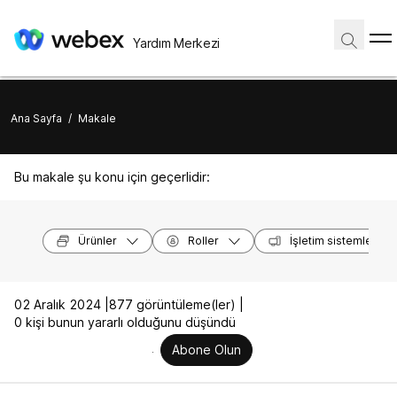
Yardım Merkezi
Ana Sayfa
/
Makale
Bu makale şu konu için geçerlidir:
Ürünler
Roller
İşletim sistemleri
02 Aralık 2024 |
877 görüntüleme(ler) |
0 kişi bunun yararlı olduğunu düşündü
Abone Olun