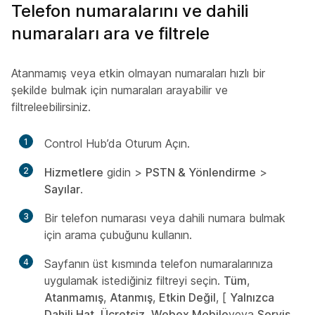
Telefon numaralarını ve dahili
numaraları ara ve filtrele
Atanmamış veya etkin olmayan numaraları hızlı bir
şekilde bulmak için numaraları arayabilir ve
filtreleebilirsiniz.
1
Control Hub’da Oturum Açın.
2
Hizmetlere
gidin >
PSTN & Yönlendirme
>
Sayılar
.
3
Bir telefon numarası veya dahili numara bulmak
için arama çubuğunu kullanın.
4
Sayfanın üst kısmında telefon numaralarınıza
uygulamak istediğiniz filtreyi seçin.
Tüm
,
Atanmamış
,
Atanmış
,
Etkin Değil
, [
Yalnızca
Dahili Hat
,
Ücretsiz
,
Webex Mobile
veya
Servis