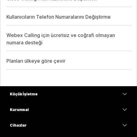
Kullanıcıların Telefon Numaralarını Değiştirme
Webex Calling için ücretsiz ve coğrafi olmayan
numara desteği
Planları ülkeye göre çevir
Küçük İşletme
Fiyatlar
Kurumsal
Webex Uygulaması
Webex Suite
Cihazlar
Meetings
Calling
kulaklıklar