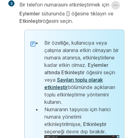
3
Bir telefon numarasını etkinleştirmek için
Eylemler
sütununda [] öğesine tıklayın ve
Etkinleştir
öğesini seçin.
Bir özelliğe, kullanıcıya veya
çalışma alanına etkin olmayan bir
numara atanırsa, etkinleştirilene
kadar etkin olmaz.
Eylemler
altında
Etkinleştir
öğesini seçin
veya
Sayıları toplu olarak
etkinleştir
bölümünde açıklanan
toplu etkinleştirme yöntemini
kullanın.
Numaranın taşıyıcısı için harici
numara yönetimi
etkinleştirilmişse,
Etkinleştir
seçeneği devre dışı bırakılır.