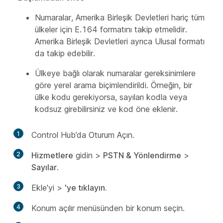
Numaralar, Amerika Birleşik Devletleri hariç tüm
ülkeler için E.164 formatını takip etmelidir.
Amerika Birleşik Devletleri ayrıca Ulusal formatı
da takip edebilir.
Ülkeye bağlı olarak numaralar gereksinimlere
göre yerel arama biçimlendirildi. Örneğin, bir
ülke kodu gerekiyorsa, sayıları kodla veya
kodsuz girebilirsiniz ve kod öne eklenir.
1
Control Hub’da Oturum Açın.
2
Hizmetlere
gidin >
PSTN & Yönlendirme
>
Sayılar
.
3
Ekle'yi
>
'ye tıklayın.
4
Konum açılır menüsünden
bir konum seçin.