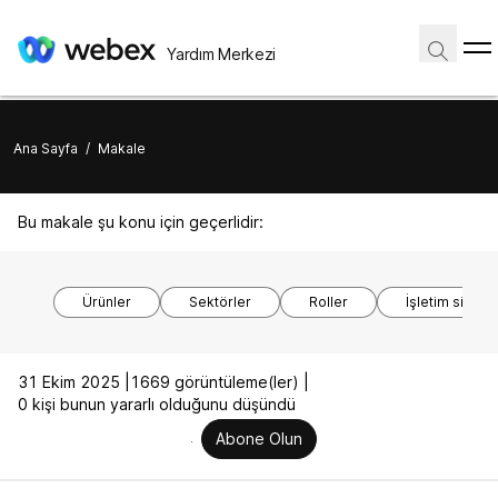
Yardım Merkezi
Ana Sayfa
/
Makale
Bu makale şu konu için geçerlidir:
Ürünler
Sektörler
Roller
İşletim sistem
31 Ekim 2025 |
1669 görüntüleme(ler) |
0 kişi bunun yararlı olduğunu düşündü
Abone Olun