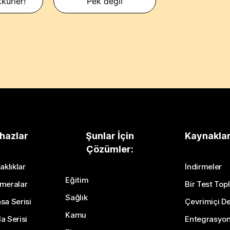
kürler!
Pek değil
hazlar
Şunlar İçin
Kaynakla
Çözümler:
aklıklar
İndirmeler
Eğitim
meralar
Bir Test Topl
Sağlık
sa Serisi
Çevrimiçi De
Kamu
a Serisi
Entegrasyo