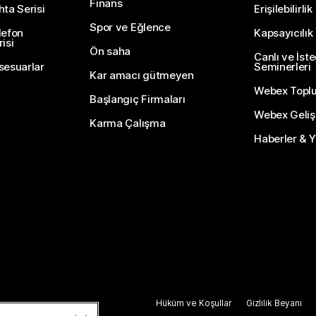
Finans
hta Serisi
Erişilebilirlik
Spor ve Eğlence
lefon
Kapsayıcılık
isi
Ön saha
Canlı ve İst
sesuarlar
Seminerleri
Kar amacı gütmeyen
Webex Topl
Başlangıç Firmaları
Webex Gelişti
Karma Çalışma
Haberler & Ye
Hüküm ve Koşullar
Gizlilik Beyanı