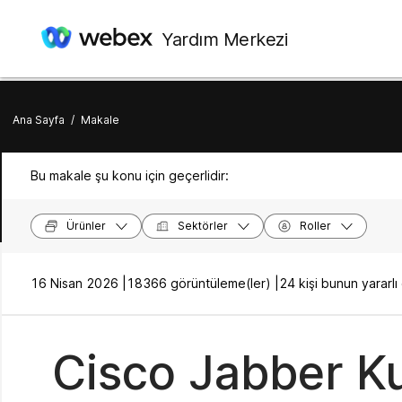
Yardım Merkezi
Ana Sayfa
/
Makale
Bu makale şu konu için geçerlidir:
Ürünler
Sektörler
Roller
16 Nisan 2026 |
18366 görüntüleme(ler) |
24 kişi bunun yararl
Cisco Jabber Ku