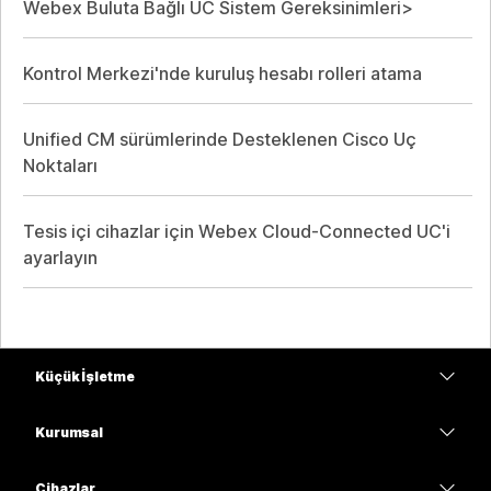
Webex Buluta Bağlı UC Sistem Gereksinimleri>
Kontrol Merkezi'nde kuruluş hesabı rolleri atama
Unified CM sürümlerinde Desteklenen Cisco Uç
Noktaları
Tesis içi cihazlar için Webex Cloud-Connected UC'i
ayarlayın
Küçük İşletme
Fiyatlar
Kurumsal
Webex Uygulaması
Webex Suite
Cihazlar