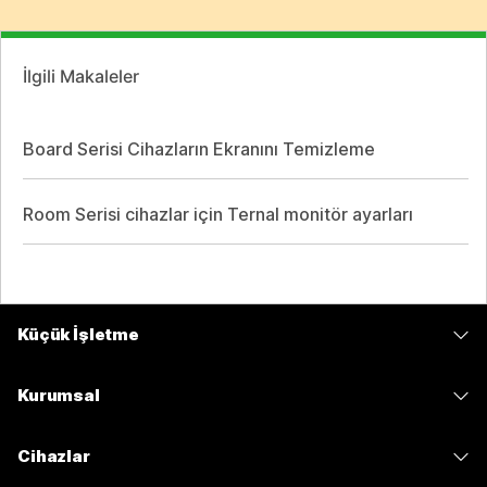
İlgili Makaleler
Board Serisi Cihazların Ekranını Temizleme
Room Serisi cihazlar için Ternal monitör ayarları
Küçük İşletme
Fiyatlar
Kurumsal
Webex Uygulaması
Webex Suite
Cihazlar
Meetings
Calling