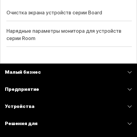
Очистка экрана устройств серии Board
Нарядные параметры монитора для устройств
серии Room
Малый бизнес
Цены
Предприятие
Приложение Webex
Webex Suite
Устройства
Совещания
Calling
гарнитуры
Calling
Решения для
Совещания
Камеры
Сообщения
Образование
Сообщения