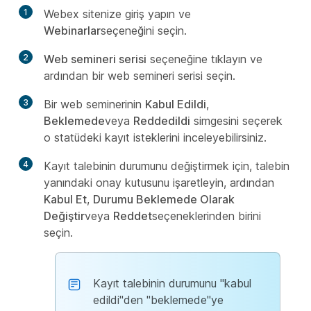
1
Webex sitenize giriş yapın ve
Webinarlar
seçeneğini seçin.
2
Web semineri serisi
seçeneğine tıklayın ve
ardından bir web semineri serisi seçin.
3
Bir web seminerinin
Kabul Edildi
,
Beklemede
veya
Reddedildi
simgesini seçerek
o statüdeki kayıt isteklerini inceleyebilirsiniz.
4
Kayıt talebinin durumunu değiştirmek için, talebin
yanındaki onay kutusunu işaretleyin, ardından
Kabul Et
,
Durumu Beklemede Olarak
Değiştir
veya
Reddet
seçeneklerinden birini
seçin.
Kayıt talebinin durumunu "kabul
edildi"den "beklemede"ye