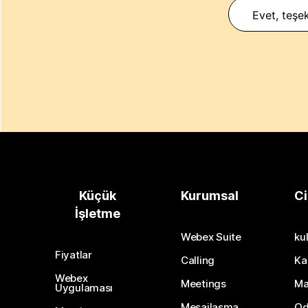
Evet, teşek
Küçük
Kurumsal
Ci
İşletme
Webex Suite
kul
Fiyatlar
Calling
Ka
Webex
Meetings
Ma
Uygulaması
Mesajlaşma
Od