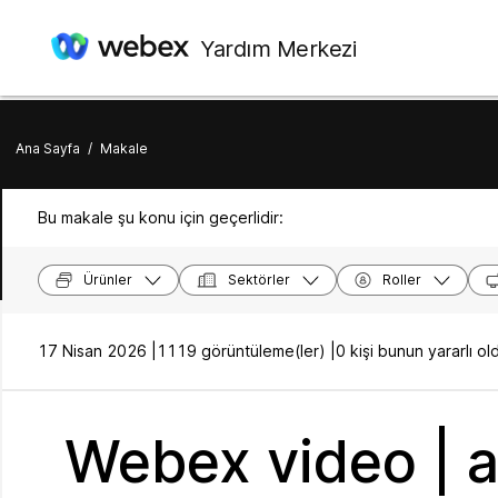
Yardım Merkezi
Ana Sayfa
/
Makale
Bu makale şu konu için geçerlidir:
Ürünler
Sektörler
Roller
17 Nisan 2026 |
1119 görüntüleme(ler) |
0 kişi bunun yararlı 
Webex video | ad