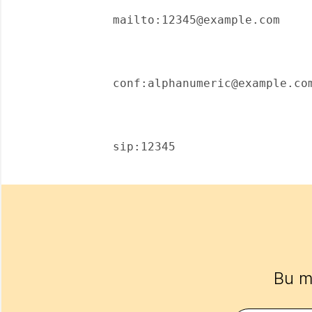
       mailto:12345@example.com 

       conf:alphanumeric@example.com 

       sip:12345 

Bu m