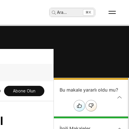
Ara
...
⌘K
Bu makale yararlı oldu mu?
Abone Olun
ı
İlgili Makaleler