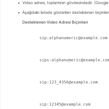
Video adresi, toplantının gövdesindedir. (Google
Aşağıdaki listede gösterilen desteklenen biçimler
Desteklenen Video Adresi Biçimleri
       sip:alphanumeric@example.com 

       sips:alphanumeric@example.com 

       sip:123_4356@example.com 

       sip:12345@example.com 
