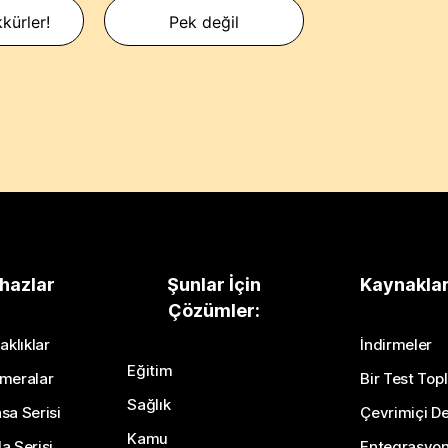
kürler!
Pek değil
hazlar
Şunlar İçin
Kaynakla
Çözümler:
aklıklar
İndirmeler
Eğitim
meralar
Bir Test Topl
Sağlık
sa Serisi
Çevrimiçi De
Kamu
a Serisi
Entegrasyo