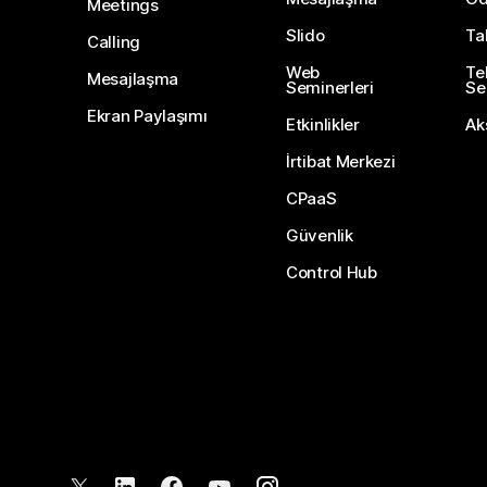
Meetings
Slido
Ta
Calling
Web
Te
Mesajlaşma
Seminerleri
Ser
Ekran Paylaşımı
Etkinlikler
Ak
İrtibat Merkezi
CPaaS
Güvenlik
Control Hub