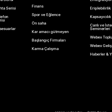
Finans
hta Serisi
Erişilebilirlik
Spor ve Eğlence
lefon
Kapsayıcılık
isi
Ön saha
Canlı ve İst
sesuarlar
Seminerleri
Kar amacı gütmeyen
Webex Topl
Başlangıç Firmaları
Webex Gelişti
Karma Çalışma
Haberler & Ye