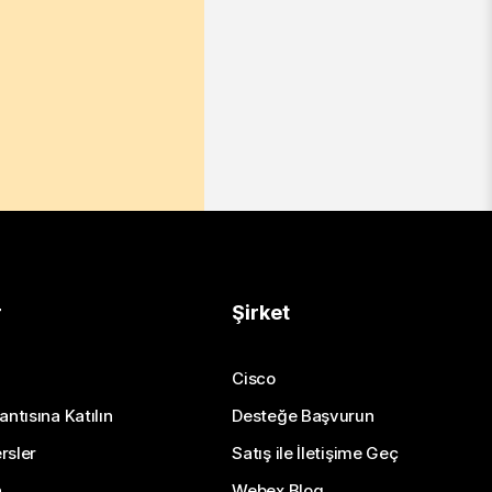
r
Şirket
Cisco
antısına Katılın
Desteğe Başvurun
rsler
Satış ile İletişime Geç
n
Webex Blog