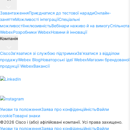
Завантаження
Приєднатися до тестової наради
Онлайн-
заняття
Можливості інтеграції
Спеціальні
можливості
Інклюзивність
Вебінари наживо й на вимогу
Спільнота
Webex
Розробники Webex
Новини й інновації
Компанія
Cisco
Зв’язатися зі службою підтримки
Зв’язатися з відділом
продажу
Webex Blog
Новаторські ідеї Webex
Магазин брендованої
продукції Webex
Вакансії
Умови та положення
Заява про конфіденційність
Файли
cookie
Товарні знаки
©
2026
Cisco і (або) афілійовані компанії. Усі права захищено.
Умови та положення
Заява про конфіденційність
Файли