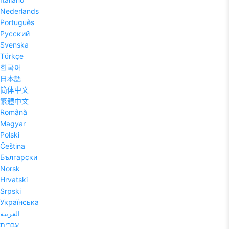
Nederlands
Português
Pyccĸий
Svenska
Tϋrkçe
한국어
日本語
简体中文
繁體中文
Română
Magyar
Polski
Čeština
Български
Norsk
Hrvatski
Srpski
Українська
العربية
עברית