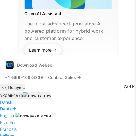
Cisco AI Assistant
The most advanced generative AI-
powered platform for hybrid work
and customer experience.
Learn more →
Download Webex
+1-888-469-3239
Contact Sales →
Ctrl K
Пошук
...
Українська
Dansk
Deutsch
English
Español
Français
Italiano