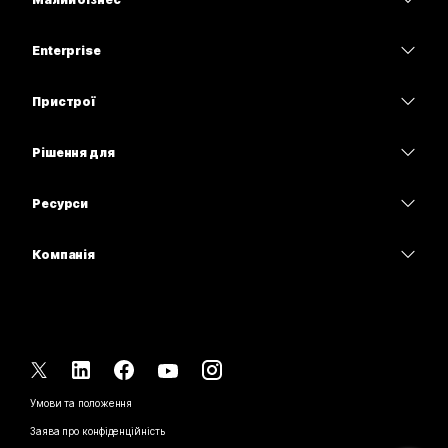
Тарифи
Enterprise
Програма Webex
Webex Suite
Пристрої
Наради
Calling
Гарнітури
Calling
Рішення для
Наради
Камери
Освітні заклади
Обмін повідомленнями
Обмін повідомленнями
Ресурси
Серія настільних пристроїв
Медичні установи
Спільний доступ до екрана
Завантаження
Slido
Серія Room
Компанія
Державні установи
Приєднатися до тестової наради
Вебінари
Cisco
Серія дощок
Фінанси
Онлайн-заняття
Події
Зв’язатися зі службою підтримки
Серія Phone
Спорт і розваги
Можливості інтеграції
Контакт-центр
Зв’язатися з відділом продажу
Аксесуари
Робота з клієнтами
Спеціальні можливості
CPaaS
Умови та положення
Webex Blog
Некомерційні організації
Заява про конфіденційність
Інклюзивність
Безпека
Новаторські ідеї Webex