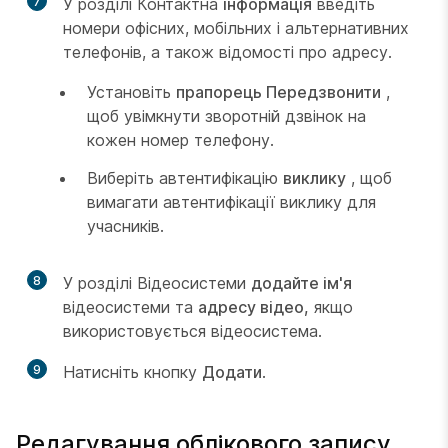
7
У розділі Контактна
інформація
введіть
номери офісних, мобільних і альтернативних
телефонів, а також відомості про адресу.
Установіть
прапорець Передзвонити
,
щоб увімкнути зворотній дзвінок на
кожен номер телефону.
Виберіть автентифікацію
виклику
, щоб
вимагати автентифікації виклику для
учасників.
8
У розділі Відеосистеми
додайте ім'я
відеосистеми та
адресу відео,
якщо
використовується відеосистема.
9
Натисніть кнопку
Додати
.
Редагування облікового запису