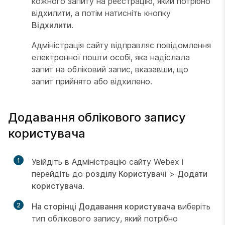
кожного запиту на реєстрацію, який потрібно
відхилити, а потім натисніть кнопку
Відхилити
.
Адміністрація сайту відправляє повідомлення
електронної пошти особі, яка надіслала
запит на обліковий запис, вказавши, що
запит прийнято або відхилено.
Додавання облікового запису
користувача
1
Увійдіть в Адміністрацію сайту Webex і
перейдіть до
розділу Користувачі
>
Додати
користувача
.
2
На сторінці Додавання користувача
виберіть
тип облікового запису, який потрібно