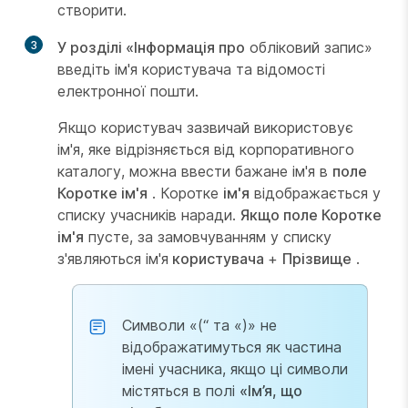
створити.
3
У розділі «Інформація про
обліковий запис»
введіть ім'я користувача та відомості
електронної пошти.
Якщо користувач зазвичай використовує
ім'я, яке відрізняється від корпоративного
каталогу, можна ввести бажане ім'я в
поле
Коротке ім'я
. Коротке
ім'я
відображається у
списку учасників наради.
Якщо поле Коротке
ім'я
пусте, за замовчуванням у списку
з'являються ім'я
користувача
+
Прізвище
.
Символи «(“ та «)» не
відображатимуться як частина
імені учасника, якщо ці символи
містяться в полі
«Ім’я, що