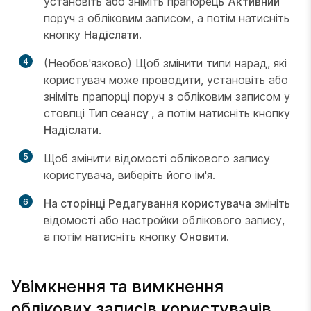
установіть або зніміть прапорець
Активний
поруч з обліковим записом, а потім натисніть
кнопку
Надіслати
.
4
(Необов'язково) Щоб змінити типи нарад, які
користувач може проводити, установіть або
зніміть прапорці поруч з обліковим записом у
стовпці Тип
сеансу
, а потім натисніть кнопку
Надіслати
.
5
Щоб змінити відомості облікового запису
користувача, виберіть його ім'я.
6
На сторінці Редагування користувача
змініть
відомості або настройки облікового запису,
а потім натисніть кнопку
Оновити
.
Увімкнення та вимкнення
облікових записів користувачів