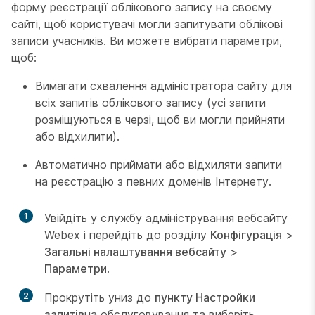
форму реєстрації облікового запису на своєму
сайті, щоб користувачі могли запитувати облікові
записи учасників. Ви можете вибрати параметри,
щоб:
Вимагати схвалення адміністратора сайту для
всіх запитів облікового запису (усі запити
розміщуються в черзі, щоб ви могли прийняти
або відхилити).
Автоматично приймати або відхиляти запити
на реєстрацію з певних доменів Інтернету.
1
Увійдіть у службу адміністрування вебсайту
Webex і перейдіть до розділу
Конфігурація
>
Загальні налаштування вебсайту
>
Параметри
.
2
Прокрутіть униз до
пункту Настройки
запитів
на обслуговування та виберіть