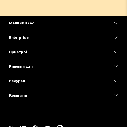
Малий бізнес
Тарифи
Enterprise
Програма Webex
Webex Suite
Пристрої
Наради
Calling
Гарнітури
Calling
Рішення для
Наради
Камери
Освітні заклади
Обмін повідомленнями
Обмін повідомленнями
Ресурси
Серія настільних пристроїв
Медичні установи
Спільний доступ до екрана
Завантаження
Slido
Серія Room
Компанія
Державні установи
Приєднатися до тестової наради
Вебінари
Cisco
Серія дощок
Фінанси
Онлайн-заняття
Події
Зв’язатися зі службою підтримки
Серія Phone
Спорт і розваги
Можливості інтеграції
Контакт-центр