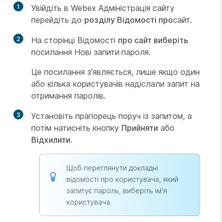
1
Увійдіть в Webex Адміністрація сайту
перейдіть до
розділу Відомості про
сайт.
2
На сторінці Відомості
про сайт виберіть
посилання Нові запити
пароля.
Це посилання з'являється, лише якщо один
або кілька користувачів надіслали запит на
отримання паролів.
3
Установіть прапорець поруч із запитом, а
потім натисніть кнопку
Прийняти
або
Відхилити
.
Щоб переглянути докладні
відомості про користувача, який
запитує пароль, виберіть ім'я
користувача.