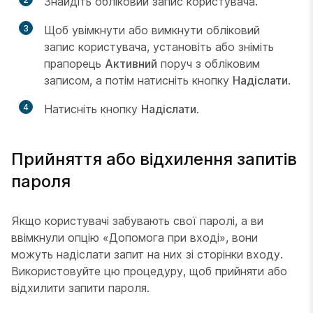
Знайдіть обліковий запис користувача.
3
Щоб увімкнути або вимкнути обліковий
запис користувача, установіть або зніміть
прапорець
Активний
поруч з обліковим
записом, а потім натисніть кнопку
Надіслати
.
4
Натисніть кнопку
Надіслати
.
Прийняття або відхилення запитів
пароля
Якщо користувачі забувають свої паролі, а ви
ввімкнули опцію «Допомога при вході», вони
можуть надіслати запит на них зі сторінки входу.
Використовуйте цю процедуру, щоб прийняти або
відхилити запити пароля.