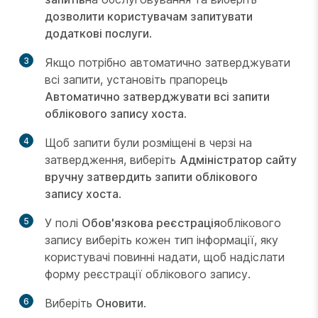
дозволити користувачам запитувати
додаткові послуги
.
3
Якщо потрібно автоматично затверджувати
всі запити, установіть прапорець
Автоматично затверджувати всі запити
облікового запису хоста
.
4
Щоб запити були розміщені в черзі на
затвердження, виберіть
Адміністратор сайту
вручну затвердить запити облікового
запису хоста
.
5
У полі
Обов'язкова реєстрація
облікового
запису виберіть кожен тип інформації, яку
користувачі повинні надати, щоб надіслати
форму реєстрації облікового запису.
6
Виберіть
Оновити
.