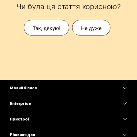
Чи була ця стаття корисною?
Так, дякую!
Не дуже
Малий бізнес
Тарифи
Enterprise
Програма Webex
Webex Suite
Пристрої
Наради
Calling
Гарнітури
Calling
Рішення для