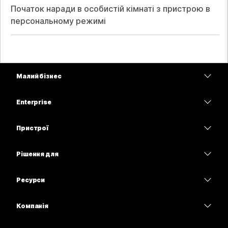
Початок наради в особистій кімнаті з пристрою в
персональному режимі
Малий бізнес
Тарифи
Enterprise
Програма Webex
Webex Suite
Пристрої
Наради
Calling
Гарнітури
Calling
Рішення для
Наради
Камери
Освітні заклади
Обмін повідомленнями
Обмін повідомленнями
Ресурси
Серія настільних пристроїв
Медичні установи
Спільний доступ до екрана
Завантаження
Slido
Серія Room
Компанія
Державні установи
Приєднатися до тестової наради
Вебінари
Cisco
Серія дощок