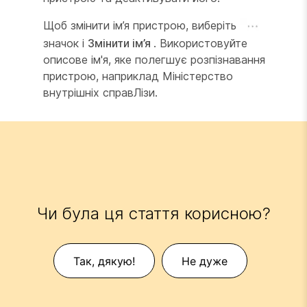
Щоб змінити ім’я пристрою, виберіть
значок і
Змінити ім’я
. Використовуйте
описове ім'я, яке полегшує розпізнавання
пристрою, наприклад
Міністерство
внутрішніх справ
Лізи.
Чи була ця стаття корисною?
Так, дякую!
Не дуже