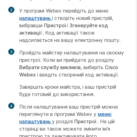
2
У програмі Webex перейдіть до меню
налаштувань
і створіть новий пристрій,
вибравши
Пристрої
і
Згенеруйте код
активації
. Код активації також
надсилається на вашу електронну пошту.
3
Пройдіть майстер налаштування на своєму
пристрої. Коли ви прийдете до розділу
Вибрати службу викликів,
виберіть
Cisco
Webex
і введіть створений код активації.
Завершіть кроки майстра, і ваш пристрій
буде готовий до використання.
4
Після налаштування ваш пристрій можна
переглянути в програмі Webex у
меню
налаштувань
у розділі
Пристрої
. На цій
сторінці ви також можете змінити ім'я
пристрою та деактивувати його.