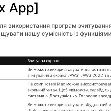
x App]
ля використання програм зчитування
щувати нашу сумісність із функціям
Зчитувач екрана
Ви можете використовувати дві останні ве
зчитування з екрана JAWS: JAWS 2022 та
На комп 'ютері Mac можна використовува
екранний читач. Щоб увімкнути, перейдіть
системи
>
Доступність
>
Голосове закад
Ви можете використовувати вбудований ек
Щоб увімкнути зчитувач екрана, перейдіть