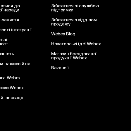
атися до
Зв’язатися зі службою
ої наради
підтримки
-заняття
Зв’язатися з відділом
продажу
сті інтеграції
Webex Blog
льні
ості
Новаторські ідеї Webex
ивність
Магазин брендованої
продукції Webex
ри наживо й на
Вакансії
ота Webex
ники Webex
й інновації