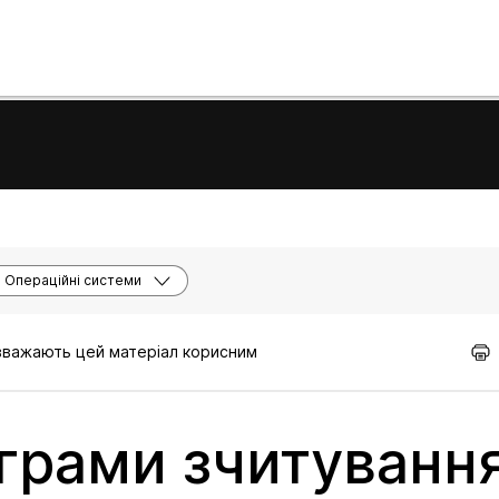
Операційні системи
 вважають цей матеріал корисним
грами зчитування