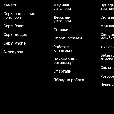
Камери
Медичні
Приєдн
установи
тестов
Серія настільних
пристроїв
Державні
Онлайн
установи
Серія Room
Можливо
Фінанси
Серія дощок
Спеціа
Спорт і розваги
можлив
Серія Phone
Робота з
Інклюз
клієнтами
Аксесуари
Вебіна
Некомерційні
вимогу
організації
Спільн
Стартапи
Розроб
Гібридна робота
Новини 