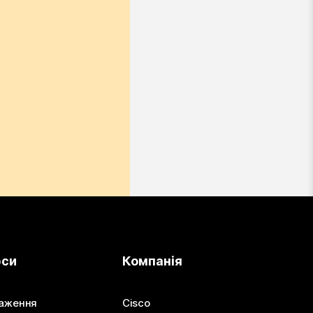
рси
Компанія
аження
Cisco