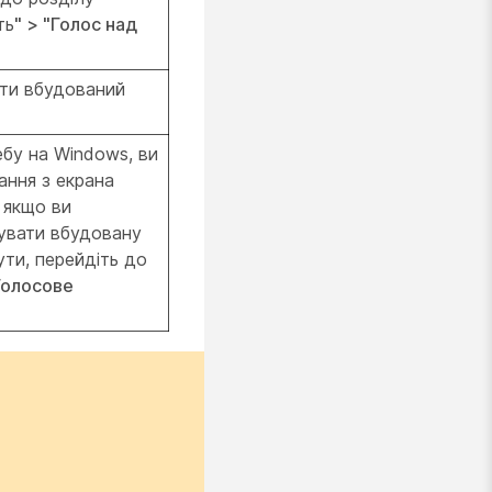
ть
" > "Голос над
ати вбудований
бу на Windows, ви
ання з екрана
 якщо ви
увати вбудовану
ути, перейдіть до
Голосове