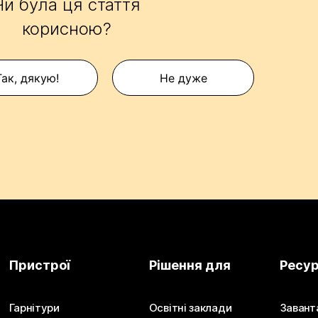
Чи була ця стаття
корисною?
Так, дякую!
Не дуже
Пристрої
Рішення для
Ресу
Гарнітури
Освітні заклади
Завант