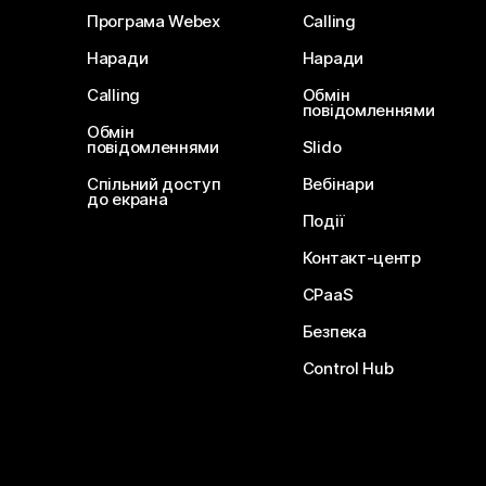
Програма Webex
Calling
Наради
Наради
Calling
Обмін
повідомленнями
Обмін
повідомленнями
Slido
Спільний доступ
Вебінари
до екрана
Події
Контакт-центр
CPaaS
Безпека
Control Hub