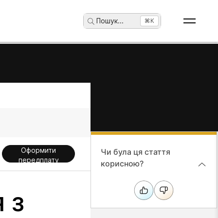
Пошук
...
⌘K
Оформити
Чи була ця стаття
передплату
корисною?
 з