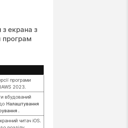
 з екрана з
и програм
рсії програми
 JAWS 2023.
ти вбудований
 до
Налаштування
рування
.
ранний читач iOS.
 до розділу