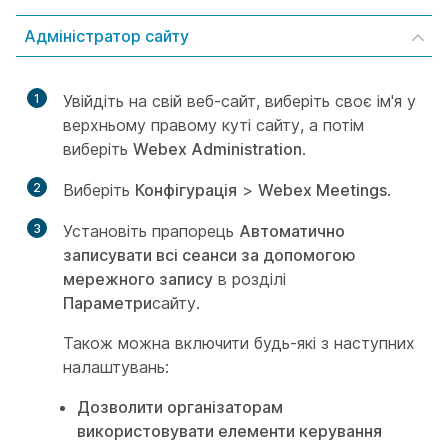
Адміністратор сайту
1
Увійдіть на свій веб-сайт, виберіть своє ім'я у
верхньому правому куті сайту, а потім
виберіть
Webex Administration
.
2
Виберіть
Конфігурація
>
Webex Meetings
.
3
Установіть прапорець
Автоматично
записувати всі сеанси за допомогою
мережного запису
в розділі
Параметри
сайту.
Також можна включити будь-які з наступних
налаштувань:
Дозволити організаторам
використовувати елементи керування