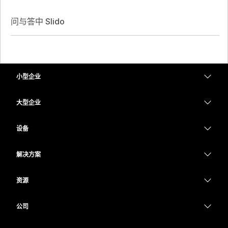
问与答中 Slido
小型企业
定价
大型企业
Webex 应用程序
Webex Suite
设备
Meetings
Calling
头戴式耳机
Calling
解决方案
Meetings
摄像头
教育
消息传递
消息传递
资源
Desk 系列
医疗保健
屏幕共享
下载
Slido
Room 系列
公司
政府
加入测试会议
Webinars
Cisco
Board 系列