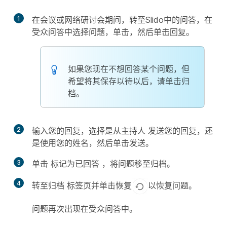
1
在会议或网络研讨会期间，转至
Slido中的
问答
，在
受众问答
中选择
问题，单击
，然后单击
回复
。
如果您现在不想回答某个问题，但
希望将其保存以待以后，请单击
归
档
。
2
输入您的回复，选择是从
主持人
发送您的回复，还
是使用您的姓名，然后单击
发送
。
3
单击
标记为已回答
，将问题移至
归档
。
4
转至
归档
标签页并单击
恢复
以恢复问题。
问题再次出现在
受众问答中
。