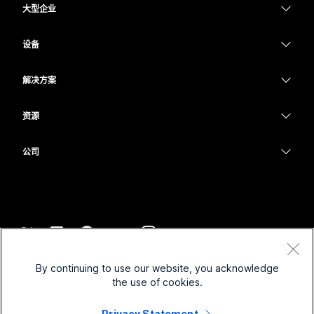
大型企业
Webex 应用程序
Webex Suite
设备
Meetings
Calling
头戴式耳机
Calling
解决方案
Meetings
摄像头
教育
消息传递
消息传递
资源
Desk 系列
医疗保健
屏幕共享
下载
Slido
Room 系列
公司
政府
加入测试会议
Webinars
Cisco
Board 系列
财务
在线课程
Events
联系技术支持
Phone 系列
体育与娱乐
集成
Contact Center
联系销售
配件
一线员工
辅助功能
CPaaS
条款和条件
Webex Blog
By continuing to use our website, you acknowledge
非营利组织
隐私权声明
包容性
安全性
the use of cookies.
Webex 思想领导力
Cookie
新兴公司
直播和点播网络研讨会
Control Hub
Webex 商店
Privacy Statement