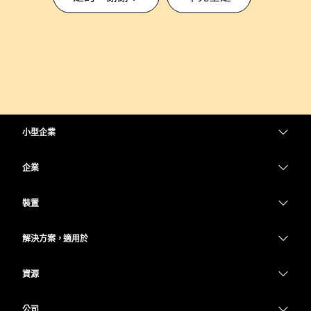
小型企業
定價
企業
Webex 應用程式
Webex Suite
裝置
Meetings
Calling
耳機
Calling
解決方案，適用於
Meetings
攝影機
教育
Messaging
Messaging
資源
Desk 系列
醫療保健
螢幕共用
下載
Slido
Room 系列
公司