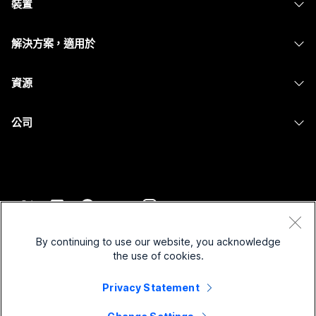
裝置
Meetings
Calling
耳機
Calling
解決方案，適用於
Meetings
攝影機
Messaging
教育
Messaging
資源
Desk 系列
螢幕共用
醫療保健
Slido
下載
Room 系列
公司
政府
Webinars
加入測驗會議
Board 系列
Cisco
財務
Events
線上課程
電話系列
聯絡技術支援
運動與娛樂
Contact Center
整合
配件
聯絡銷售人員
前線
CPaaS
協助工具
條款和條件
Webex 部落格
非營利
安全性
By continuing to use our website, you acknowledge
包容性
隱私權聲明
the use of cookies.
Webex 思想領導力
啟動
Control Hub
Cookie
即時和隨選網路研討會
Privacy Statement
Webex Merch Store
商標
混合式工作
Webex 社群
©
2026
Cisco 和/或其子公司。保留所有權利。
職業