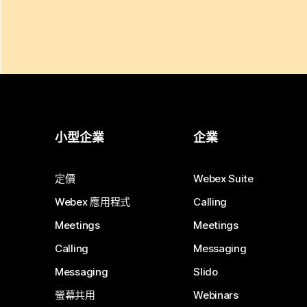
小型企業
企業
定價
Webex Suite
Webex 應用程式
Calling
Meetings
Meetings
Calling
Messaging
Messaging
Slido
螢幕共用
Webinars