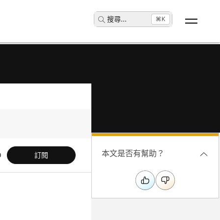
搜尋
...
⌘K
本文是否有幫助？
訂閱