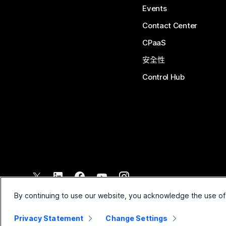
Events
Contact Center
CPaaS
安全性
Control Hub
©
2026
Cisco 和/或其子公司。保留所有權利。
By continuing to use our website, you acknowledge the use of
Privacy Statement
Change Settings