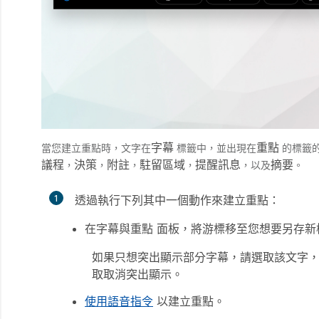
字幕
重點
當您建立重點時，文字在
標籤中，並出現在
的標籤
議程
決策
附註
駐留區域
提醒訊息
摘要
，
，
，
，
，以及
。
1
透過執行下列其中一個動作來建立重點：
在
字幕與重點
面板，將游標移至您想要另存新
如果只想突出顯示部分字幕，請選取該文字
取
取消突出顯示
。
使用語音指令
以建立重點。