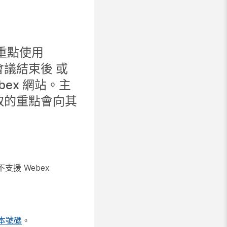
重點使用
會議結束後 或
ex 網站。主
選取的重點會向其
不支援 Webex
版本號碼
。