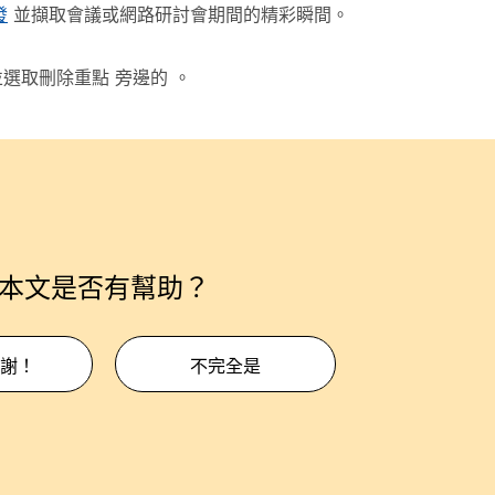
發
並擷取會議或網路研討會期間的精彩瞬間。
並選取
刪除重點
旁邊的 。
本文是否有幫助？
謝！
不完全是