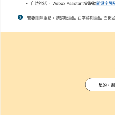
自然說話， Webex Assistant會聆聽
關鍵字觸
2
若要刪除重點，請選取
重點
在
字幕與重點
面板
是的，謝