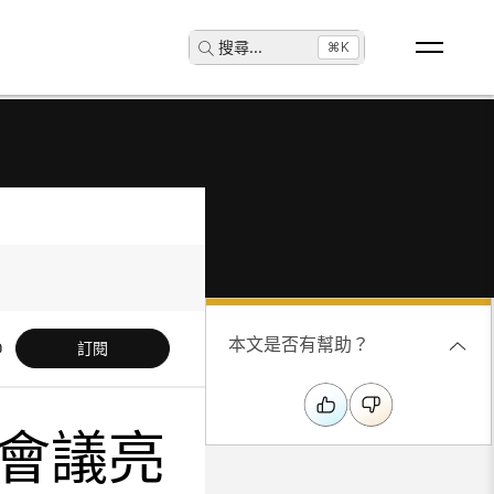
搜尋
...
⌘K
本文是否有幫助？
訂閱
會議亮