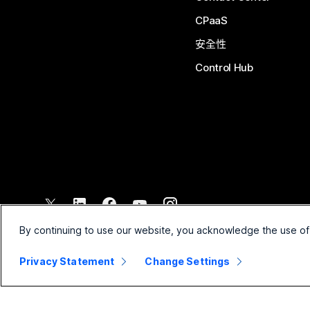
CPaaS
安全性
Control Hub
©
2026
Cisco 和/或其子公司。保留所有權利。
By continuing to use our website, you acknowledge the use of
Privacy Statement
Change Settings