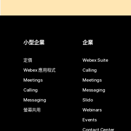
小型企業
企業
定價
Webex Suite
Webex 應用程式
Calling
Meetings
Meetings
Calling
Messaging
Messaging
Slido
螢幕共用
Webinars
Events
Contact Center