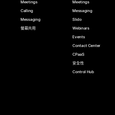
Meetings
Meetings
Calling
Messaging
Messaging
Slido
螢幕共用
Webinars
Events
Contact Center
CPaaS
安全性
Control Hub