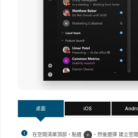
桌面
iOS
Andr
1
在空間清單頂部，點選
，然後選擇
建立空