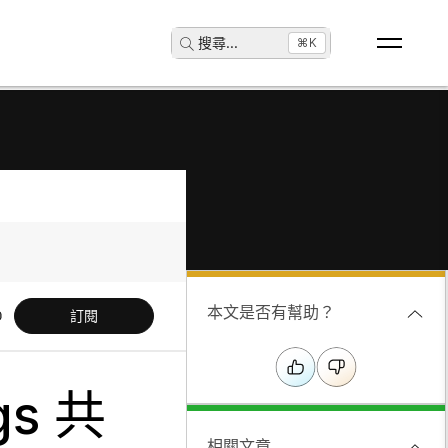
搜尋
...
⌘K
本文是否有幫助？
訂閱
gs 共
相關文章