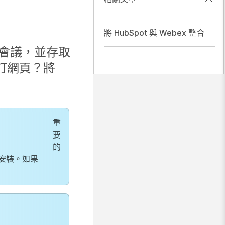
將 HubSpot 與 Webex 整合
的會議，並存取
預訂網頁？將
。
重
要
的
新的安裝。如果