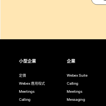
小型企業
企業
定價
Webex Suite
Webex 應用程式
Calling
Meetings
Meetings
Calling
Messaging