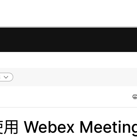
統
用 Webex Meetin