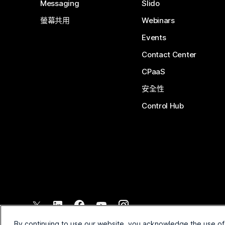
Messaging
Slido
螢幕共用
Webinars
Events
Contact Center
CPaaS
安全性
Control Hub
©
2026
Cisco 和/或其子公司。保留所有權利。
By continuing to use our website, you acknowledge the use of