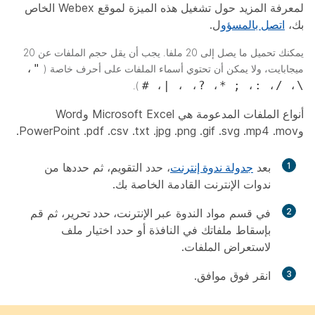
لمعرفة المزيد حول تشغيل هذه الميزة لموقع Webex الخاص
بك،
اتصل بالمسؤو
ل.
يمكنك تحميل ما يصل إلى 20 ملفا. يجب أن يقل حجم الملفات عن 20
"،
ميجابايت، ولا يمكن أن تحتوي أسماء الملفات على أحرف خاصة (
\، /، :، ; *، ?، ، |، #
).
أنواع الملفات المدعومة هي Microsoft Excel وWord
وPowerPoint .pdf .csv .txt .jpg .png .gif .svg .mp4 .mov.
1
بعد
جدولة ندوة إنترنت
، حدد
التقويم
، ثم حددها من
ندوات الإنترنت القادمة الخاصة بك.
2
في قسم مواد الندوة
عبر الإنترنت، حدد تحرير
، ثم قم
بإسقاط ملفاتك في النافذة أو حدد
اختيار ملف
لاستعراض
الملفات.
3
انقر فوق
موافق
.