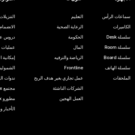
أرسِل سؤالاً
سماعات الرأس
التعليم
التنزيلات
الكاميرات
الرعاية الصحية
الانضمام
سلسلة Desk
الحكومة
دروس على
سلسلة Room
المال
عمليات ا
سلسلة Board
الرياضة والترفيه
إمكانية 
سلسلة الهاتف
Frontline
الشمولية
الملحقات
عمل تجاري بغير هدف الربح
ندوات ال
الشركات الناشئة
مجتمع Webex
العمل الهجين
مطورو Webex
الأخبار و