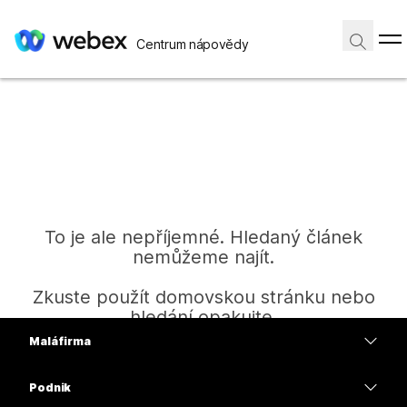
Centrum nápovědy
To je ale nepříjemné. Hledaný článek
nemůžeme najít.
Zkuste použít domovskou stránku nebo
hledání opakujte.
Malá firma
Ceny
Podnik
Domů