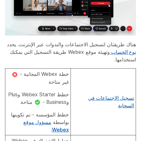
هناك طريقتان لتسجيل الاجتماعات والندوات عبر الإنترنت. يحدد
نوع الحساب
وتهيئة موقع Webex طريقة التسجيل التي يمكنك
استخدامها.
خطة Webex المجانية -
غير متاحة
خطط Webex Starter وPlus
تسجيل الاجتماعات في
وBusiness -
متاحة
السحابة
خطط المؤسسة - تم تكوينها
بواسطة
مسؤول موقع
.
Webex
خطط الاشتراك في Webex