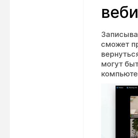
веб
Записывай
сможет пр
вернутьс
могут быт
компьютер