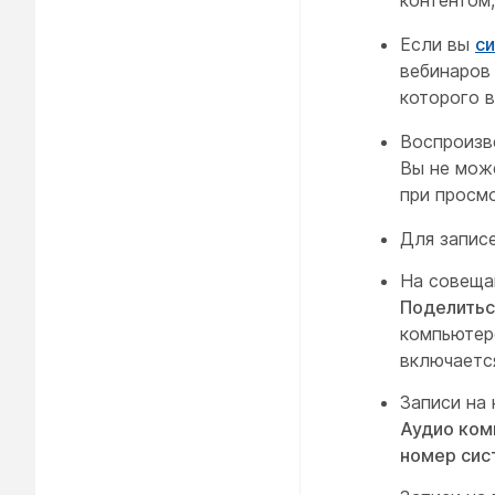
Если вы
си
вебинаров
которого в
Воспроизв
Вы не може
при просмо
Для запис
На совеща
Поделитьс
компьютер
включаетс
Записи на
Аудио ко
номер си