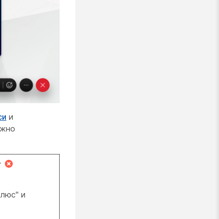
си
и
ожно
–
люс" и