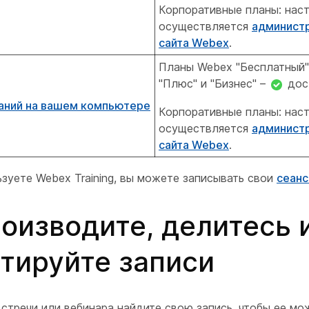
Корпоративные планы: нас
осуществляется
админист
сайта Webex
.
Планы Webex "Бесплатный",
"Плюс" и "Бизнес" –
дос
аний на вашем компьютере
Корпоративные планы: нас
осуществляется
админист
сайта Webex
.
зуете Webex Training, вы можете записывать свои
сеанс
оизводите, делитесь 
тируйте записи
встречи или вебинара найдите свою запись, чтобы ее м