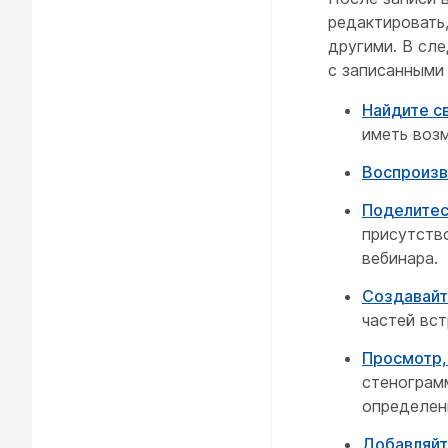
редактировать,
другими. В сл
с записанными 
Найдите с
иметь возм
Воспроизв
Поделитес
присутство
вебинара.
Создавайт
частей вст
Просмотр,
стенограм
определенн
Добавляйт