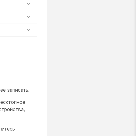
ее записать.
десктопное
стройства,
литесь