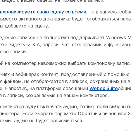
нхронизируете свою сцену со всеми
, то в записях соб
 вместо активного докладчика будет отображаться перв
ы добавите на сцену.
едение записей не полностью поддерживает Windows Me
те видеть Q. & А, опросы, чат, стенограммы и функцион
тре записи.
ей на компьютер невозможно выбрать компоновку записи
ниях и вебинарах контент, предоставленный с помощью
я файлом
, не отображается в записях, сохраненных на 
е. Напротив, на платформе совещаний
Webex Suite
общий
я в записи, сохраняемые на вашем компьютере.
 компьютер будут включать аудио, только если выбран 
мпьютера
. Если выбрать параметр
Обратный вызов
или
З
стемы
, аудио не будет записываться.