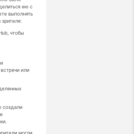
делиться ею с
ете выполнять
 зрителя:
Hub, чтобы
ли
 встречи или
деленных
ы создали
те
ки.
зрители могли