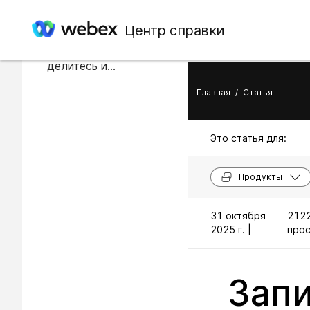
В этой статье
Центр справки
Воспроизводите,
делитесь и
редактируйте записи
Главная
/
Статья
Это статья для:
Продукты
31 октября
2122
2025 г. |
прос
Запи