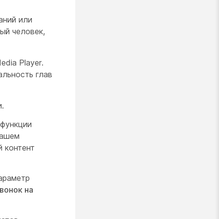
раний или
ый человек,
dia Player.
альность глав
.
 функции
вашем
 контент
параметр
вонок на