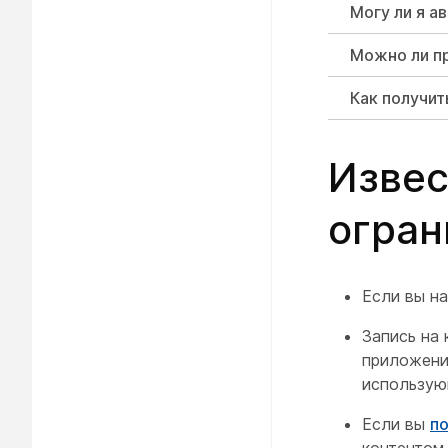
Могу ли я а
Можно ли п
Как получит
Извес
огран
Если вы на
Запись на
приложение
использую
Если вы
п
контентом,