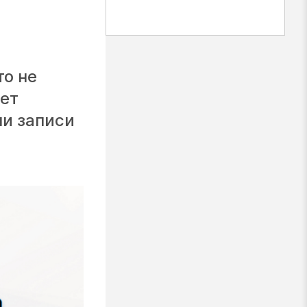
то не
чет
и записи