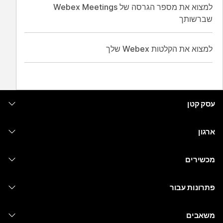
למצוא את מספר הגרסה של Webex Meetings
שברשותך
למצוא את הקלטות Webex שלך
עסק קטן
מחירים
ארגון
יישום Webex
Webex Suite
מכשירים
Meetings
Calling
אוזניות
Calling
פתרונות עבור
Meetings
מצלמות
העברת הודעות
חינוך
העברת הודעות
משאבים
סדרת Desk
שיתוף מסך