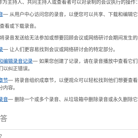
作为主持人、共同主持人或查看者可以对录制的会议执行的操作
音
— 从用户中心访问您的录音，以便您可以共享、下载和编辑它
 查看或下载录音。
 将录音发送给无法参加或想要回顾会议或网络研讨会期间发生
录
— 让人们更容易找到会议或网络研讨会的特定部分。
和编辑录音记录
— 如果您创建了记录，请在录音播放中查看它
们以纠正错误。
章节
— 将录音组织成章节，以便观众可以轻松找到他们想要查
分内容。
录音
— 删除一个或多个录音、从垃圾箱中删除录音或永久删除它
答
？