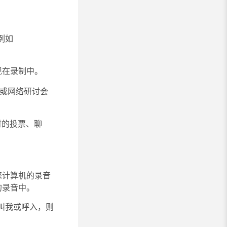
例如
现在录制中。
或网络研讨会
音时的投票、聊
您计算机的录音
的录音中。
叫我
或
呼入
，则