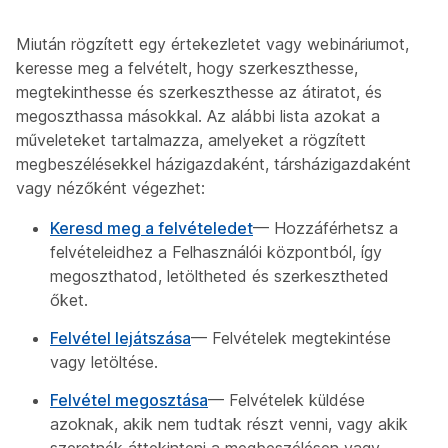
Miután rögzített egy értekezletet vagy webináriumot,
keresse meg a felvételt, hogy szerkeszthesse,
megtekinthesse és szerkeszthesse az átiratot, és
megoszthassa másokkal. Az alábbi lista azokat a
műveleteket tartalmazza, amelyeket a rögzített
megbeszélésekkel házigazdaként, társházigazdaként
vagy nézőként végezhet:
Keresd meg a felvételedet
— Hozzáférhetsz a
felvételeidhez a Felhasználói központból, így
megoszthatod, letöltheted és szerkesztheted
őket.
Felvétel lejátszása
— Felvételek megtekintése
vagy letöltése.
Felvétel megosztása
— Felvételek küldése
azoknak, akik nem tudtak részt venni, vagy akik
szeretnék áttekinteni a megbeszélésen vagy