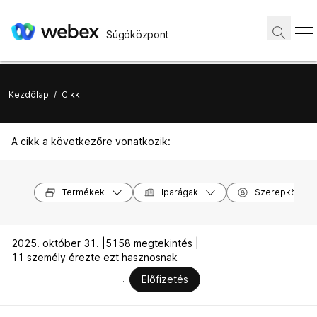
Súgóközpont
Kezdőlap
/
Cikk
A cikk a következőre vonatkozik:
Termékek
Iparágak
Szerepkörök
2025. október 31. |
5158 megtekintés |
11 személy érezte ezt hasznosnak
Előfizetés