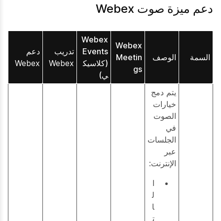
دعم ميزة صوت Webex
Webex
Webex
Events
تدريب
دعم
السمة
الوصف
Meetin
(كلاسيك
Webex
Webex
gs
ي)
يتم دمج
خيارات
الصوت
في
الجلسات
عبر
الإنترنت:
ا
ل
ا
ت