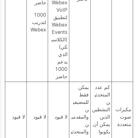
Webex
حاضر
VoIP
1000
لتطبيق
لتدريب
Webex
Webex
Events
(الكلاسي
كي)
الذي
يدعم
1000
حاضر
كم عدد
يمكن
المتحدثي
فقط
ن
للمضيفي
مكبرات
النشطين
ن
صوت
الذين
والمقدمي
لا قيود
لا قيود
لا قيود
متعددة
يمكن أن
ن
يكونوا
والمتحدثي