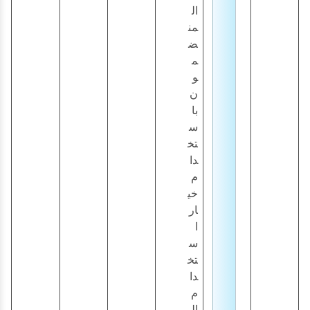
ال
من
ض
م
و
ن
با
س
تخ
دا
م
خي
ار
ا
س
تخ
دا
م
ال