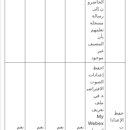
الحاضرو
ن إلى
رسالة
مسجلة
تعلمهم
بأن
المضيف
غير
موجود
احفظ
إعدادات
الصوت
الافتراضي
ة في
ملف
تعريف
حفظ
My
الإعدادا
Webex
ت
نعم
نعم
نعم
نعم