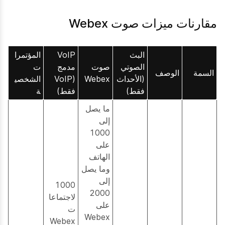
مقارنات ميزات صوت Webex
البث
VoIP
المؤتمرا
الصوتي
صوت
مدمج
ت
السمة
الوصف
(الأحداث
Webex
(VoIP
الشخصي
فقط)
فقط)
ة
ما يصل
إلى
1000
على
الهاتف
وما يصل
إلى
1000
2000
لاجتماعا
على
ت
Webex
Webex