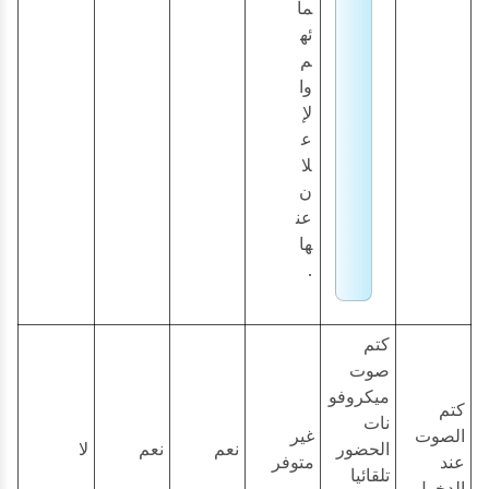
ما
ئه
م
وا
لإ
ع
لا
ن
عن
ها
.
كتم
صوت
ميكروفو
كتم
نات
الصوت
غير
الحضور
نعم
نعم
لا
عند
متوفر
تلقائيا
الدخول