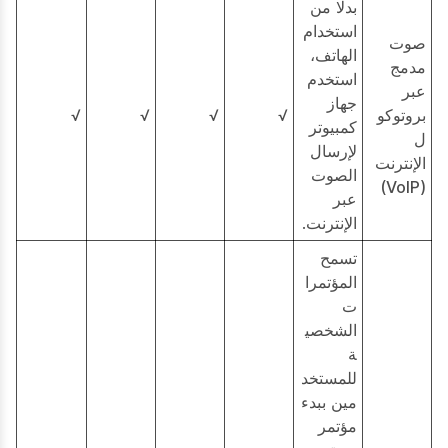
بدلا من
استخدام
صوت
الهاتف،
مدمج
استخدم
عبر
جهاز
بروتوكو
√
√
√
√
كمبيوتر
ل
لإرسال
الإنترنت
الصوت
(VoIP)
عبر
الإنترنت.
تسمح
المؤتمرا
ت
الشخصي
ة
للمستخد
مين ببدء
مؤتمر