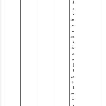
ا
ي
ن
ض
م
م
س
ت
خ
د
م
إ
ل
ى
ج
ل
س
ة
،