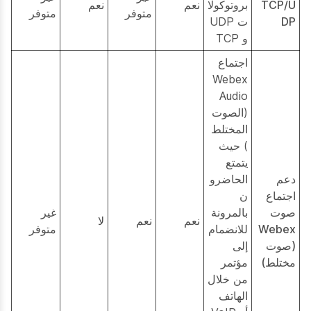
TCP/U
بروتوكولا
نعم
نعم
متوفر
متوفر
DP
ت UDP
و TCP
اجتماع
Webex
Audio
(الصوت
المختلط
) حيث
يتمتع
دعم
الحاضرو
اجتماع
ن
صوت
بالمرونة
غير
نعم
نعم
لا
Webex
للانضمام
متوفر
(صوت
إلى
مختلط)
مؤتمر
من خلال
الهاتف