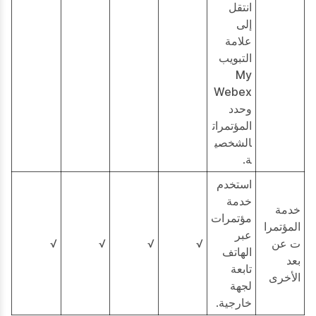
انتقل
إلى
علامة
التبويب
My
Webex
وحدد
المؤتمرات
الشخصي
ة.
استخدم
خدمة
خدمة
مؤتمرات
المؤتمرا
عبر
ت عن
√
√
√
√
الهاتف
بعد
تابعة
الأخرى
لجهة
خارجية.