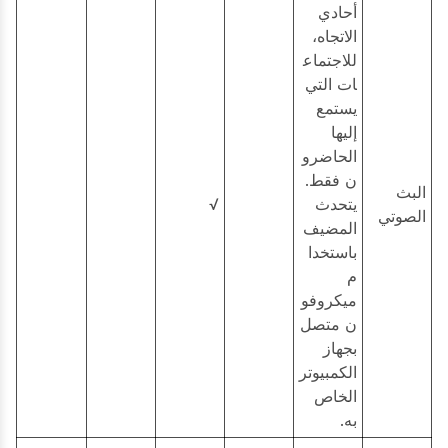
أحادي
الاتجاه،
للاجتماع
ات التي
يستمع
إليها
الحاضرو
ن فقط.
البث
يتحدث
√
الصوتي
المضيف
باستخدا
م
ميكروفو
ن متصل
بجهاز
الكمبيوتر
الخاص
به.