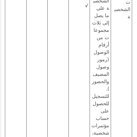
الشخصي
ت
√
ة على
الشخصي
ما يصل
ة
إلى ثلاث
مجموعا
ت من
أرقام
الوصول
(رموز
وصول
المضيف
والحضور
).
للتسجيل
للحصول
على
حساب
مؤتمرات
شخصية،