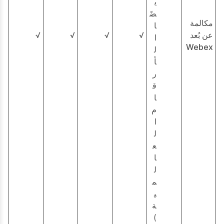
ي
ضً
مكالمة
ا
عن بُعد
√
√
√
√
ا
Webex
ل
أ
ر
ق
ا
م
ا
ل
ع
ا
ل
م
ي
ة
)