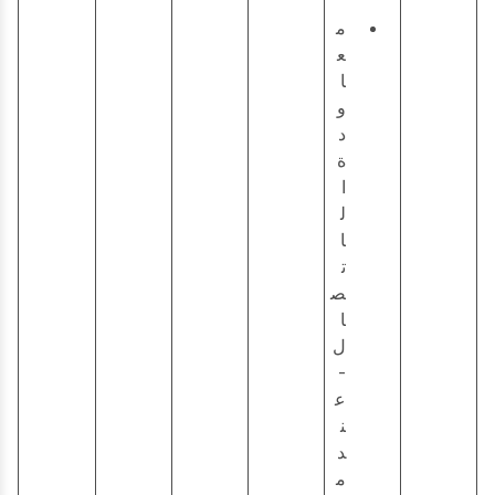
م
ع
ا
و
د
ة
ا
ل
ا
ت
ص
ا
ل
-
ع
ن
د
م