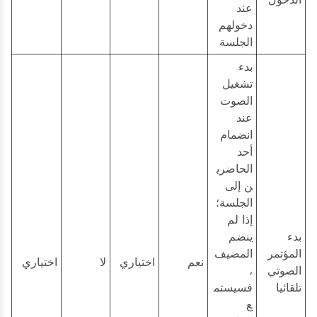
عند
دخولهم
الجلسة
بدء
تشغيل
الصوت
عند
انضمام
أحد
الحاضري
ن إلى
الجلسة؛
إذا لم
بدء
ينضم
المؤتمر
المضيف
نعم
اختياري
لا
اختياري
الصوتي
،
تلقائيا
فسيستم
ع