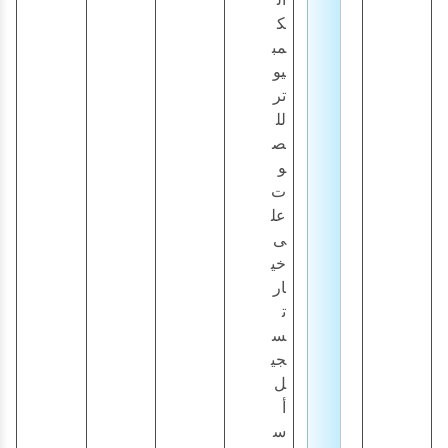
ك
مب
يو
تر
لل
ص
و
ت
عل
ى
خي
ار
ت
س
جي
ل
أ
س