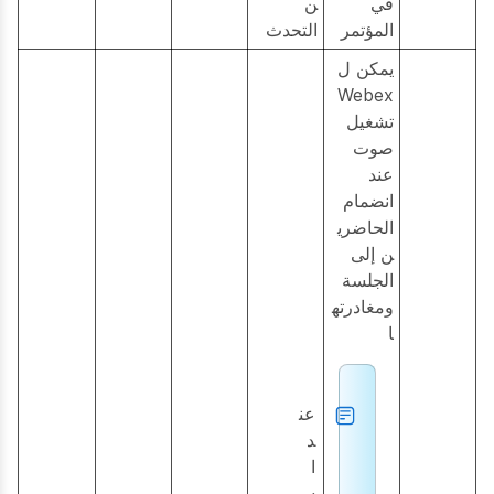
في
ن
المؤتمر
التحدث
يمكن ل
Webex
تشغيل
صوت
عند
انضمام
الحاضري
ن إلى
الجلسة
ومغادرته
ا
عن
د
ا
س