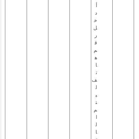
أ
د
خ
ل
ر
ق
م
ه
ا
ت
ف
ل
ي
ت
م
ا
ل
ا