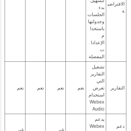
لتسهيل
الافتراضي
بدء
ة
الجلسات
وجدولتها
باستخدا
م
الإعدادا
ت
المفضلة
تشغيل
التقارير
التي
التقارير
تعرض
نعم
نعم
نعم
نعم
استخدام
Webex
Audio
يدعم
دعم
Webex
غير
غير