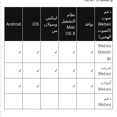
دعم
نظام
صوت
لينكس
التشغيل
Webex
نوافذ
وسولاري
iOS
Android
Mac
(الصوت
س
OS X
الهجين)
Webex
√
√
√
√
√
Meetin
gs
تدريب
√
√
√
√
√
Webex
أحداث
√
√
√
√
Webex
دعم
Webex