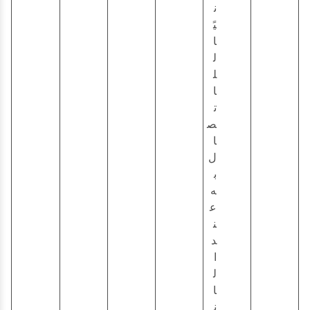
ن
يً
ا
ل
ل
ا
ت
ص
ا
ل
ب
ه
ع
ن
د
ا
ل
ا
ن