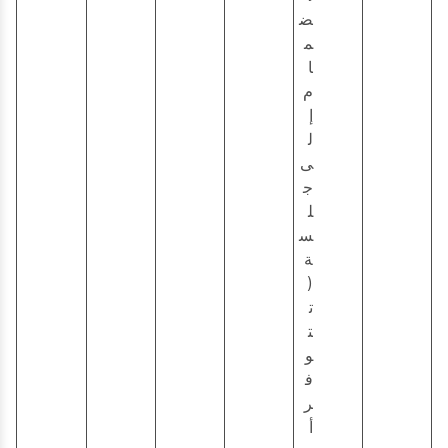
ض
م
ا
م
إ
ل
ى
ج
ل
س
ة
(
ت
ت
و
ف
ر
أ