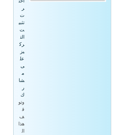
اخت
ر
ت
تثبي
ت
الت
رك
يز
عل
ى
م
شا
ر
ك
وتو
ق
ف
هذا
ال