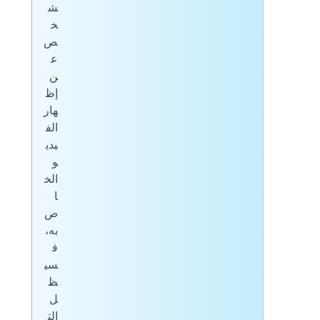
ش
خ
ص
ع
ن
إظ
هار
الف
يدي
و
الخ
ا
ص
به،
ف
سي
ظ
ل
الت