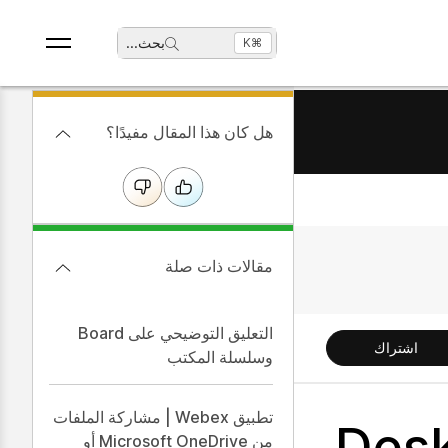
بحث
...
⌘K
هل كان هذا المقال مفيدًا؟
مقالات ذات صلة
التعليق التوضيحي على Board
اشتراك
وسلسلة المكتب
تطبيق Webex | مشاركة الملفات
Desk Serie
من Microsoft OneDrive أو