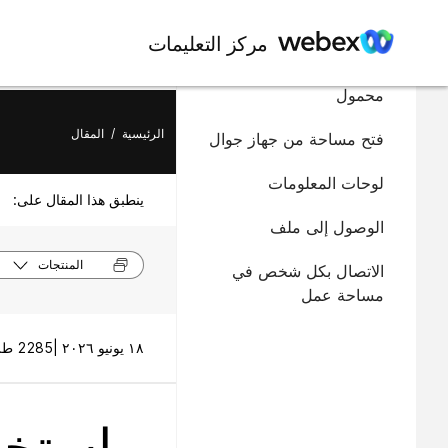
في هذه المقالة
مركز التعليمات
فتح مساحة من كمبيوتر
محمول
الرئيسية
/
المقال
فتح مساحة من جهاز جوال
لوحات المعلومات
ينطبق هذا المقال على:
الوصول إلى ملف
المنتجات
الاتصال بكل شخص في
مساحة عمل
١٨ يونيو ٢٠٢٦ |
2285 طريقة (طرق) العرض |