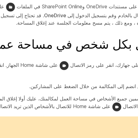
OneDr وSharePoint Online في
الملفات
ل بالخادم
وقم
بتسجيل الدخول إلى OneDrive
. قد تحتاج إلى تسجيل
ه ، ومع ذلك ، يتم مسح معلومات الجلسة عند إغلاق المساحة.
ل بكل شخص في مساحة عم
لى جهازك، انقر على
رمز الاتصال
على شاشة Home الجهاز. انقر فوق
انضم إلى المكالمة من خلال الضغط على
المشاركين
.
تضمين جميع الأشخاص في مساحة العمل لمكالمتك، عليك أولا إغلاق الم
لاتصال
على شاشة Home للاتصال بالأشخاص الذين تريد الاتصال بهم.