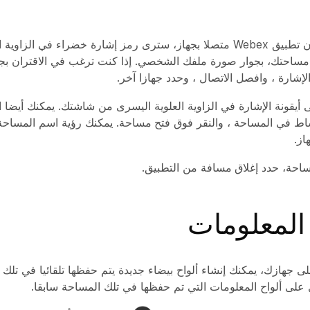
عندما يكون تطبيق Webex متصلا بجهاز، سترى رمز إشارة خضراء في الزاوي
مساحتك، بجوار صورة ملفك الشخصي. إذا كنت ترغب في الاقتران بجها
إشارة ، وافصل الاتصال ، وحدد جهازا آخر.
يقونة الإشارة في الزاوية العلوية اليسرى من شاشتك. يمكنك أيضا ال
شاط في المساحة ، والنقر فوق
فتح مساحة
. يمكنك رؤية اسم المساحة
از.
مساحة، حدد
إغلاق مسافة
من التطبيق.
المعلومات
 جهازك، يمكنك إنشاء ألواح بيضاء جديدة يتم حفظها تلقائيا في تلك 
ل على ألواح المعلومات التي تم حفظها في تلك المساحة سابقا.