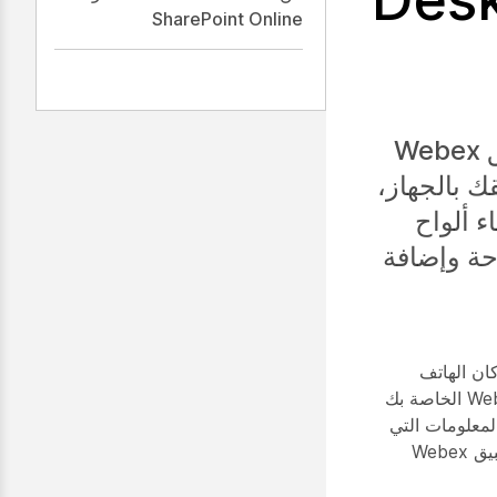
SharePoint Online
يمكنك العمل معا والتواصل مع الأشخاص في مساحة تطبيق Webex
D. عند ربط تطبيقك بالجهاز،
 ألواح
حة وإضافة
طبيق ، سواء كان الهاتف
المحمول أو سطح المكتب ، متصلا بالجهاز ، يمكنك التعاون مع الآخرين في مساحة Webex الخاصة بك
لمعلومات التي
لمزيد من التفاصيل حول كيفية توصيل تطبيق Webex