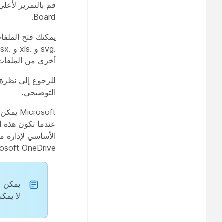
قم بالتمرير لأعل
Board.
أخرى من الملفات،
للرجوع إلى نظرة 
التوضيحي.
عندما تكون هذه ا
الأساسي لإدارة 
Microsoft OneDrive أو SharePoint Online. لفتح 
لا يمكنك عرض م