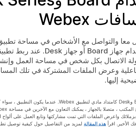
ات Webex
حالية باستخدام جهاز Board أو جهاز esk
لة الاتصال بكل شخص في مساحة العمل وإنشاء
اعلية وعرض الملفات المشتركة في تلك المسا
حية إليها.
يعمل جهاز Board وDesk كامتداد مادي لتطبيق Webex. عندما يكون الت
بزملائك واعرض الملفات التي تمت مشاركتها وتابع العمل على ألواح ا
ك الأخير. اقرأ
هذه المقالة