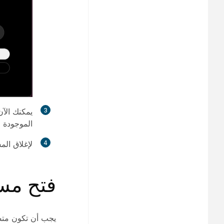
3
يمكنك الآ
الموجودة ع
4
لإغلاق ال
فتح مس