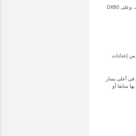
تنطبق هذه المقالة على Board وأجهزة سلسلة Desk في الوضع الشخصي أو المشترك، وعلى DX80
 من إعدادات
ى اسم الجهاز في أعلى يسار
ها سابقا أو