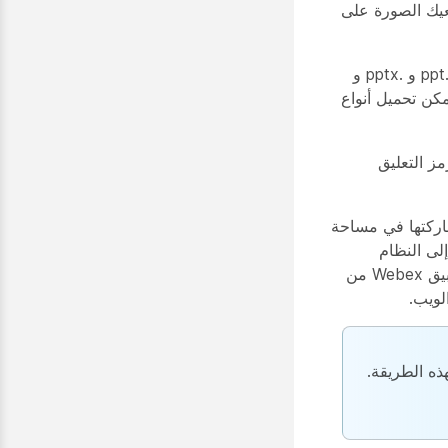
بعيك الصورة على
يمكنك فتح الملفات بالتنسيقات التالية: .doc و .docx و .gif و .jpeg و .PDF و .png و .ppt و .pptx و
و .xlsx. يجب أن تكون الملفات أقل من 150 صفحة وأقل من 200 MB. يمكن تحميل أنواع
ز التعليق
 SharePoint Online التي قمت بمشاركتها في مساحة
لى النظام
لمعرفة كيفية مشاركة الملفات في تطبيق Webex من
لويب.
قط بهذه الطريقة.