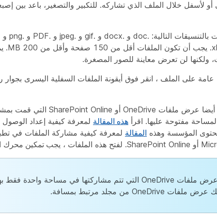
ى أو لأسفل خلال الملف الذي تشاركه. للتكبير والتصغير، باعد بين إص
.svg و .xls 
 ولكنها لن تعرض معاينة للصور المصغرة.
عامة على الملف ، انقر فوق أيقونة الملفات السفلية اليسرى بجوار رم
Microsoft يمكن أيضا عرض ملفات OneDrive أو
لمساحة مفتوحة عليها. اقرأ
هذه المقالة
لمعرفة كيفية إعداد الوصول إ
محتوى المؤسسة وهذه
المقالة
هذه الملفات ،
يجب تمكين محرك
ا
يمكن عرض ملفات OneDrive التي تتم مشاركتها في مساحة واحدة ف
لفات OneDrive من مجلد مرتبط بمسافة.