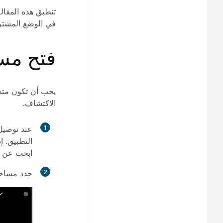
في الوضع المشت
فتح مس
يجب أن تكون متصل
الاكتشاف.
1
التطبيق. إ
ابحث عن ج
2
حدد مساحة Webex التي تريد فتحها على جهازك. 