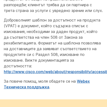
разпоредби; клиентът трябва да си партнира с
трета страна за услуги с увредено зрение или слух.
Доброволният шаблон за достъпност на продукта
(VPAT) е документ, който съдържа списък с
изисквания, необходими за даден продукт, който
да съответства на член 508 от Закона за
рехабилитацията. Форматът на шаблона позволява
на доставчиците да заявяват съответствието на
продуктите си с Раздел 508, изискване по
изискване. Вижте документацията за
достъпността:
http://www.cisco.com/web/about/responsibility/accessib
За повече помощ, моля обадете се на
Webex
Техническа поддръжка
.