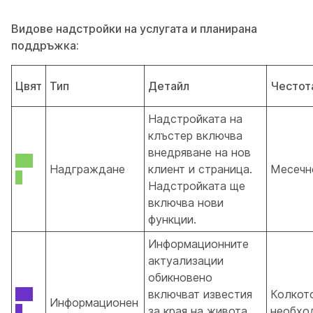
Видове надстройки на услугата и планирана
поддръжка:
Цвят
Тип
Детайл
Честот
Надстройката на
клъстер включва
внедряване на нов
Надграждане
клиент и страница.
Месечн
Надстройката ще
включва нови
функции.
Информационните
актуализации
обикновено
включват известия
Колкот
Информационен
за края на живота,
необхо