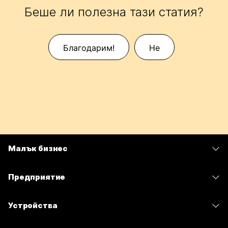
Беше ли полезна тази статия?
Благодарим!
Не
Малък бизнес
Цени
Предприятие
Приложение Webex
Webex Suite
Устройства
Срещи
Calling
Слушалки
Calling