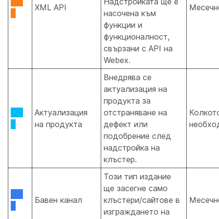
Надстройката ще е
XML API
Месечн
насочена към
функции и
функционалност,
свързани с API на
Webex.
Внедрява се
актуализация на
продукта за
Актуализация
отстраняване на
Колкот
на продукта
дефект или
необхо
подобрение след
надстройка на
клъстер.
Този тип издание
ще засегне само
Бавен канал
клъстери/сайтове в
Месечн
изграждането на