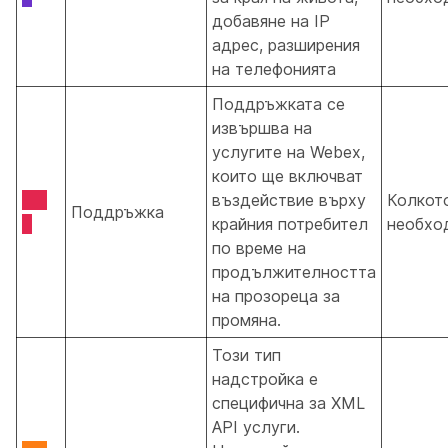
добавяне на IP
адрес, разширения
на телефонията
Поддръжката се
извършва на
услугите на Webex,
които ще включват
въздействие върху
Колкот
Поддръжка
крайния потребител
необхо
по време на
продължителността
на прозореца за
промяна.
Този тип
надстройка е
специфична за XML
API услуги.