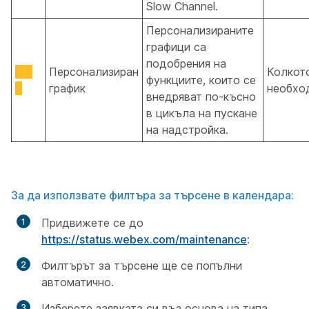
Slow Channel.
Персонализираните
графици са
подобрения на
Персонализиран
Колкот
функциите, които се
график
необхо
внедряват по-късно
в цикъла на пускане
на надстройка.
За да използвате филтъра за търсене в календара:
Придвижете се до
https://status.webex.com/maintenance
:
Филтърът за търсене ще се попълни
автоматично.
Изберете заявката си въз основа на типа,