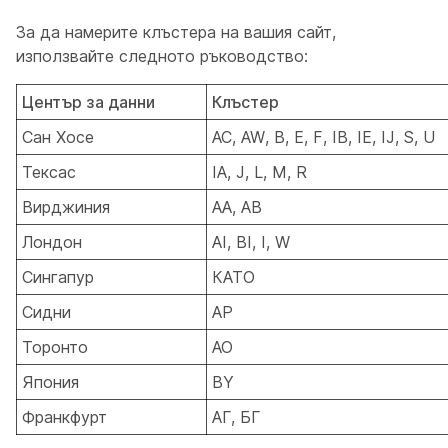
За да намерите клъстера на вашия сайт,
използвайте следното ръководство:
Център за данни
Клъстер
Сан Хосе
AC, AW, B, E, F, IB, IE, IJ, S, U
Тексас
IA, J, L, M, R
Вирджиния
AA, AB
Лондон
AI, BI, I, W
Сингапур
КАТО
Сидни
AP
Торонто
АО
Япония
BY
Франкфурт
АГ, БГ