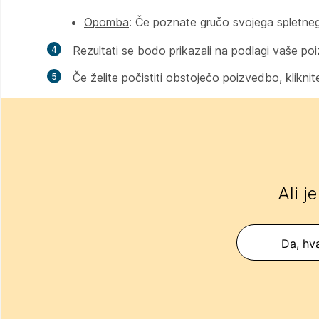
Opomba
: Če poznate gručo svojega spletneg
Rezultati se bodo prikazali na podlagi vaše po
Če želite počistiti obstoječo poizvedbo, kliknit
Ali j
Da, hva