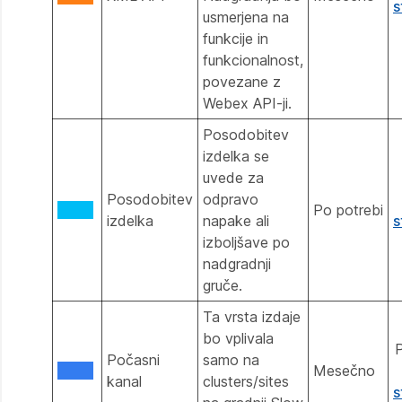
s
usmerjena na
funkcije in
funkcionalnost,
povezane z
Webex API-ji.
Posodobitev
izdelka se
uvede za
Posodobitev
odpravo
Po potrebi
izdelka
napake ali
s
izboljšave po
nadgradnji
gruče.
Ta vrsta izdaje
bo vplivala
P
Počasni
samo na
Mesečno
kanal
clusters/sites
s