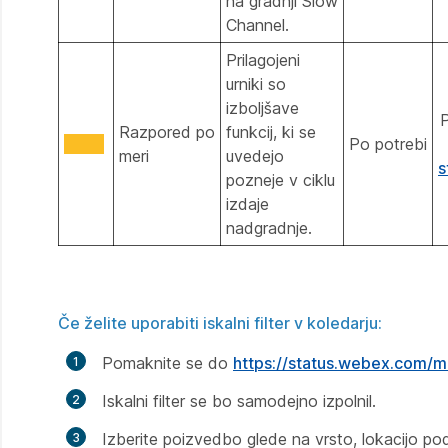
na gradnji Slow
Channel.
Prilagojeni
urniki so
izboljšave
P
Razpored po
funkcij, ki se
Po potrebi
meri
uvedejo
s
pozneje v ciklu
izdaje
nadgradnje.
Če želite uporabiti iskalni filter v koledarju:
Pomaknite se do
https://status.webex.com/
Iskalni filter se bo samodejno izpolnil.
Izberite poizvedbo glede na vrsto, lokacijo pod