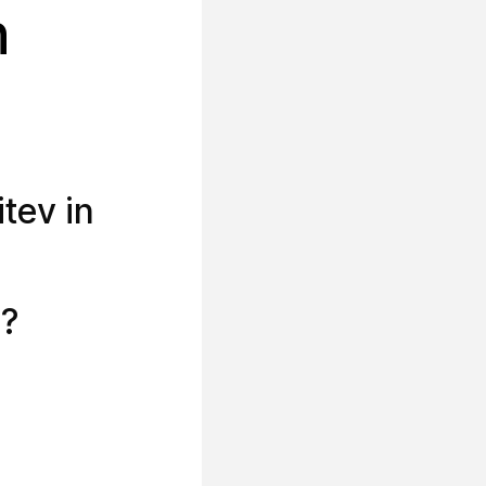
h
tev in
m?