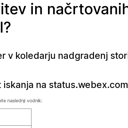
itev in načrtovani
l?
er v koledarju nadgradenj stori
 iskanja na status.webex.co
ite naslednji vodnik: