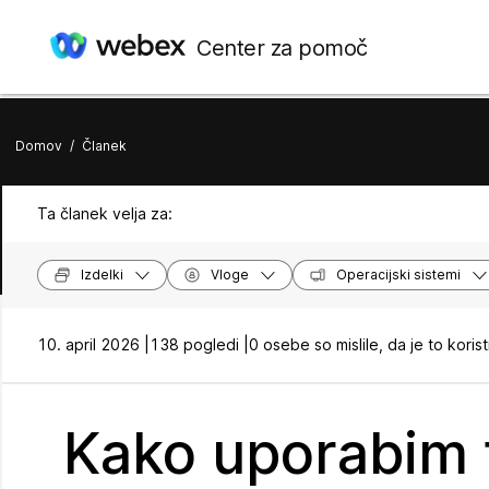
Center za pomoč
Domov
/
Članek
Ta članek velja za:
Izdelki
Vloge
Operacijski sistemi
10. april 2026 |
138 pogledi |
0 osebe so mislile, da je to koris
Kako uporabim fi