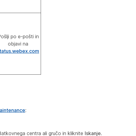
ošlji po e-pošti in
objavi na
tatus.webex.com
maintenance
:
atkovnega centra ali gručo in kliknite
Iskanje
.