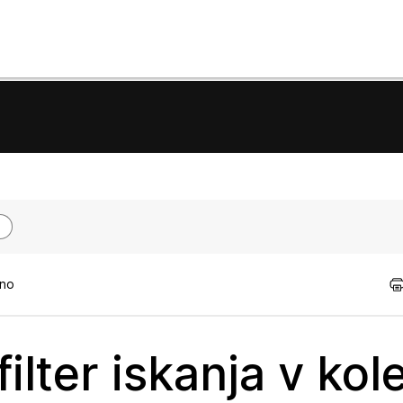
tno
lter iskanja v kol