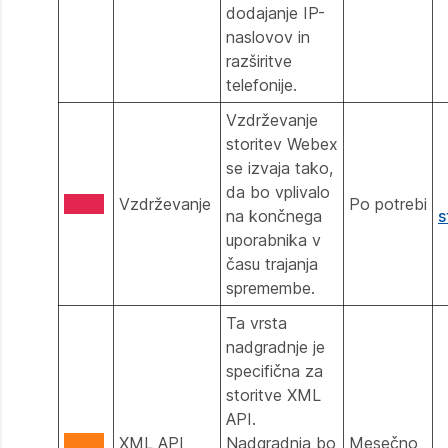
dodajanje IP-
naslovov in
razširitve
telefonije.
Vzdrževanje
storitev Webex
se izvaja tako,
da bo vplivalo
Vzdrževanje
Po potrebi
na končnega
s
uporabnika v
času trajanja
spremembe.
Ta vrsta
nadgradnje je
specifična za
storitve XML
API.
XML API
Nadgradnja bo
Mesečno