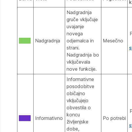
k
Nadgradnja
gruče vključuje
uvajanje
novega
P
Nadgradnja
odjemalca in
Mesečno
strani.
s
Nadgradnja bo
vključevala
nove funkcije.
Informativne
posodobitve
običajno
vključujejo
obvestila o
P
koncu
Informativno
Po potrebi
življenjske
s
dobe,