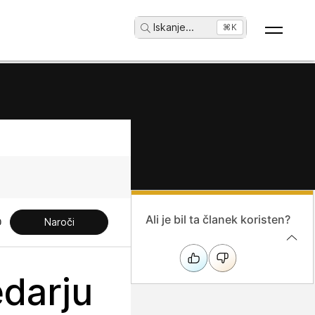
Iskanje
...
⌘K
Ali je bil ta članek koristen?
Naroči
edarju