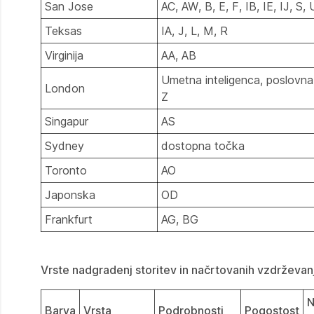
San Jose
AC, AW, B, E, F, IB, IE, IJ, S, 
Teksas
IA, J, L, M, R
Virginija
AA, AB
Umetna inteligenca, poslovna i
London
Z
Singapur
AS
Sydney
dostopna točka
Toronto
AO
Japonska
OD
Frankfurt
AG, BG
Vrste nadgradenj storitev in načrtovanih vzdrževanj
N
Barva
Vrsta
Podrobnosti
Pogostost