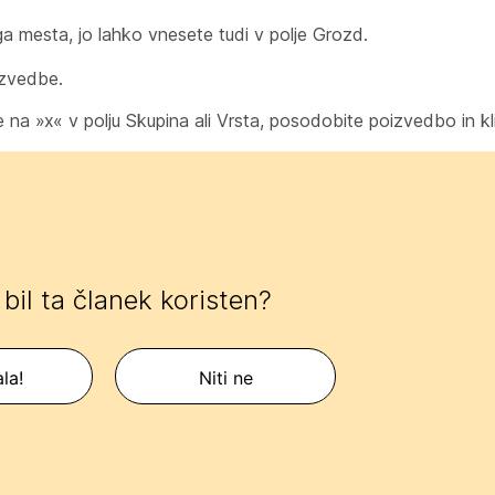
a mesta, jo lahko vnesete tudi v polje Grozd.
izvedbe.
e na »x« v polju Skupina ali Vrsta, posodobite poizvedbo in kli
e bil ta članek koristen?
la!
Niti ne