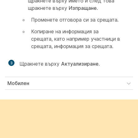
щракнете върху името и след това
щракнете върху
Изпращане
.
Променете отговора си за срещата.
Копиране на информация за
срещата, като например участници в
срещата, информация за срещата.
3
Щракнете върху
Актуализиране
.
Мобилен