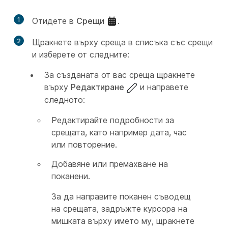
1
Отидете в
Срещи
.
2
Щракнете върху среща в списъка със срещи
и изберете от следните:
За създаната от вас среща щракнете
върху
Редактиране
и направете
следното:
Редактирайте подробности за
срещата, като например дата, час
или повторение.
Добавяне или премахване на
поканени.
За да направите поканен съводещ
на срещата, задръжте курсора на
мишката върху името му, щракнете