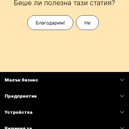
Беше ли полезна тази статия?
Благодарим!
Не
Малък бизнес
Цени
Предприятие
Приложение Webex
Webex Suite
Устройства
Срещи
Calling
Слушалки
Calling
Решения за