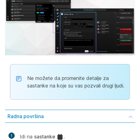
Ne možete da promenite detalje za
sastanke na koje su vas pozvali drugi ljudi.
Radna površina
1
Idi na
sastanke
.