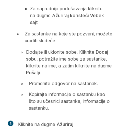
Za naprednija podešavanja kliknite
na dugme
Ažuriraj koristeći Vebek
sajt
Za sastanke na koje ste pozvani, možete
uraditi sledeće:
Dodajte ili uklonite sobe. Kliknite
Dodaj
sobu
, potražite ime sobe za sastanke,
kliknite na ime, a zatim kliknite na dugme
Pošalji
.
Promenite odgovor na sastanak.
Kopirajte informacije o sastanku kao
što su učesnici sastanka, informacije o
sastanku.
3
Kliknite na dugme
Ažuriraj
.