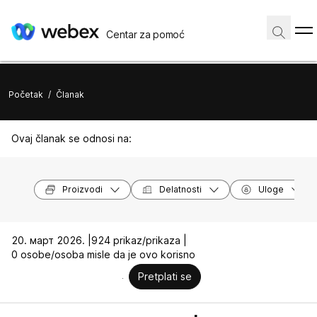
Centar za pomoć
Početak
/
Članak
Ovaj članak se odnosi na:
Proizvodi
Delatnosti
Uloge
20. март 2026. |
924 prikaz/prikaza |
0 osobe/osoba misle da je ovo korisno
Pretplati se