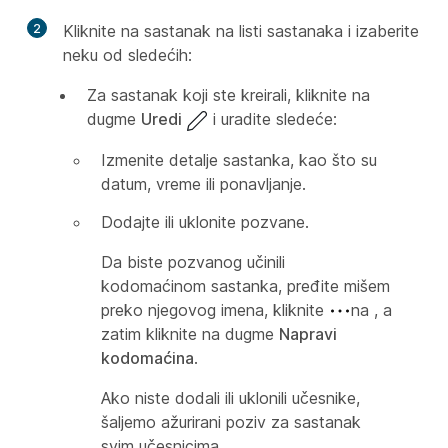
2
Kliknite na sastanak na listi sastanaka i izaberite
neku od sledećih:
Za sastanak koji ste kreirali, kliknite na
dugme
Uredi
i uradite sledeće:
Izmenite detalje sastanka, kao što su
datum, vreme ili ponavljanje.
Dodajte ili uklonite pozvane.
Da biste pozvanog učinili
kodomaćinom sastanka, pređite mišem
preko njegovog imena, kliknite
na , a
zatim kliknite na dugme
Napravi
kodomaćina
.
Ako niste dodali ili uklonili učesnike,
šaljemo ažurirani poziv za sastanak
svim učesnicima.