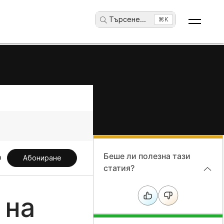
Търсене
...
⌘K
Беше ли полезна тази
Абониране
статия?
 на