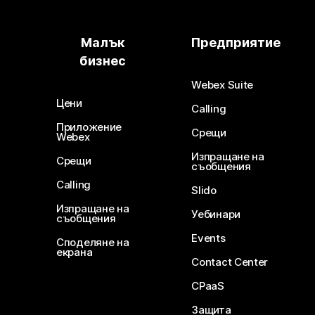
Малък
Предприятие
бизнес
Webex Suite
Цени
Calling
Приложение
Срещи
Webex
Изпращане на
Срещи
съобщения
Calling
Slido
Изпращане на
Уебинари
съобщения
Events
Споделяне на
екрана
Contact Center
CPaaS
Защита