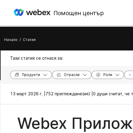
Помощен център
Начало
/
Статия
Тази статия се отнася за:
Продукти
Отрасли
Роли
13 март 2026 г. |
752 преглеждане(ия) |
0 души считат, че 
Webex Приложе