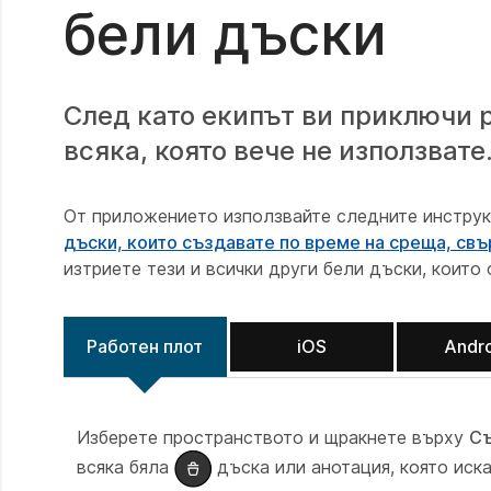
бели дъски
След като екипът ви приключи р
всяка, която вече не използвате
От приложението използвайте следните инструк
дъски, които създавате по време на среща, свъ
изтриете тези и всички други бели дъски, които
Работен плот
iOS
Andr
Изберете пространството и щракнете върху
С
всяка бяла
дъска или анотация, която иска