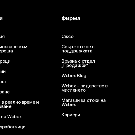
и
Фирма
ия
Cisco
иняване към
Свържете се с
среща
поддръжката
уроци
Връзка с отдел
„Продажби“
ции
Webex Blog
ост
Webex – лидерство в
мисленето
ване
Магазин за стоки на
 в реално време и
Webex
кване
Кариери
 на Webex
зработчици