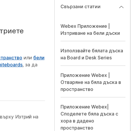
Свързани статии
Webex Приложение |
зтриете
Изтриване на бели дъски
Използвайте бялата дъска
странство
или
бели
на Board и Desk Series
iteboards
, за да
Приложение Webex |
Отваряне на бяла дъска в
пространство
Приложение Webex|
Споделете бяла дъска с
върху Изтрий на
хора в дадено
пространство