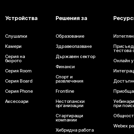
Устройства
Решения за
Ресурс
Слушалки
Образование
Изтеглян
Камери
Здравеопазване
Присъед
тестова 
Серия на
Държавен сектор
бюрото
Онлайн 
Финанси
Серия Room
Интегра
Спорт и
Серия Board
развлечения
Достъпн
Серия Phone
Frontline
Приобща
Аксесоари
Нестопански
Уебинари
организации
при поис
Стартиращи
Общност
компании
Webex ра
Хибридна работа