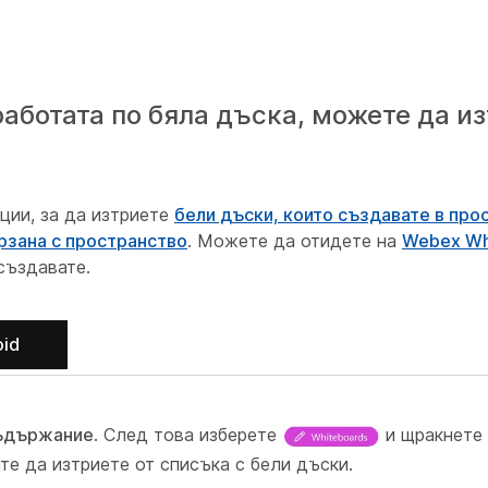
аботата по бяла дъска, можете да и
.
ции, за да изтриете
бели дъски, които създавате в про
рзана с пространство
. Можете да отидете на
Webex Wh
 създавате.
oid
ъдържание
. След това изберете
и щракнете 
те да изтриете от списъка с бели дъски.