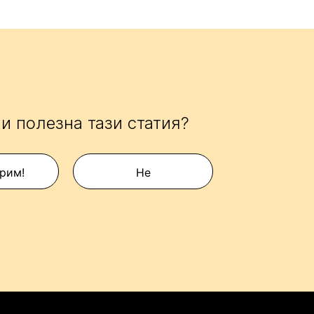
и полезна тази статия?
рим!
Не