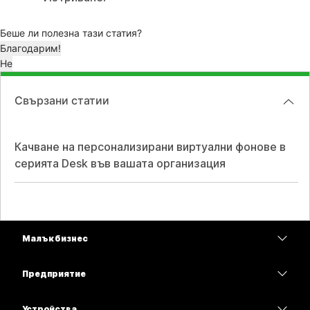
Беше ли полезна тази статия?
Благодарим!
Не
Свързани статии
Качване на персонализирани виртуални фонове в
серията Desk във вашата организация
Малък бизнес
Цени
Предприятие
Приложение Webex
Webex Suite
Устройства