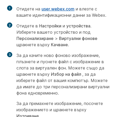
1
Отидете на
user.webex.com
и влезте с
вашите идентификационни данни за Webex.
2
Отидете в
Настройки
и
устройства
.
Изберете вашето устройство и под
Персонализиране
>
Виртуални фонове
щракнете върху
Качване
.
3
За да качите ново фоново изображение,
плъзнете и пуснете файл с изображение в
слота за виртуален фон. Можете също да
щракнете върху
Избор на файл
, за да
изберете файл от вашия компютър. Можете
да имате до три персонализирани виртуални
фона едновременно.
За да премахнете изображение, посочете
изображението и щракнете върху
Изтриване
.