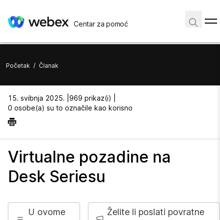
Centar za pomoć
Početak
/
Članak
15. svibnja 2025. |
969 prikaz(i) |
0 osobe(a) su to označile kao korisno
Virtualne pozadine na
Desk Seriesu
U ovome
Želite li poslati povratne