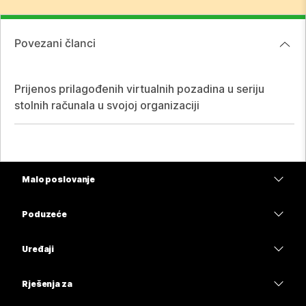
Povezani članci
Prijenos prilagođenih virtualnih pozadina u seriju
stolnih računala u svojoj organizaciji
Malo poslovanje
Cijene
Poduzeće
Aplikacija Webex
Webex Suite
Uređaji
Sastanci
Calling
Slušalice
Calling
Rješenja za
Sastanci
Kamere