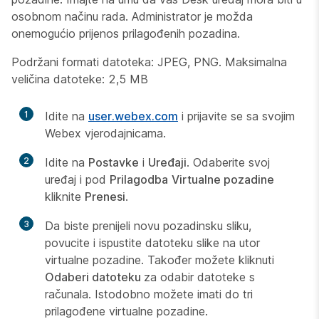
osobnom načinu rada. Administrator je možda
onemogućio prijenos prilagođenih pozadina.
Podržani formati datoteka: JPEG, PNG. Maksimalna
veličina datoteke: 2,5 MB
1
Idite na
user.webex.com
i prijavite se sa svojim
Webex vjerodajnicama.
2
Idite na
Postavke
i
Uređaji
. Odaberite svoj
uređaj i pod
Prilagodba
Virtualne pozadine
kliknite
Prenesi
.
3
Da biste prenijeli novu pozadinsku sliku,
povucite i ispustite datoteku slike na utor
virtualne pozadine. Također možete kliknuti
Odaberi datoteku
za odabir datoteke s
računala. Istodobno možete imati do tri
prilagođene virtualne pozadine.