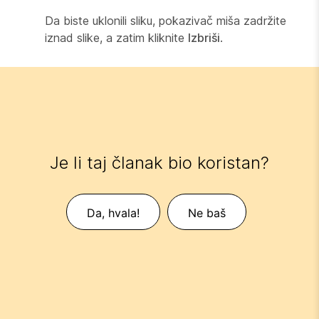
Da biste uklonili sliku, pokazivač miša zadržite
iznad slike, a zatim kliknite
Izbriši
.
Je li taj članak bio koristan?
Da, hvala!
Ne baš