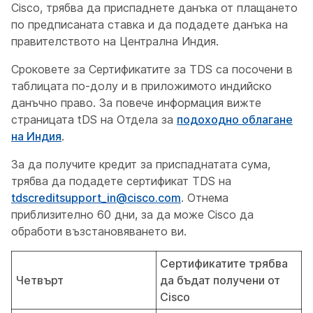
Cisco, трябва да приспаднете данъка от плащането
по предписаната ставка и да подадете данъка на
правителството на Централна Индия.
Сроковете за Сертификатите за TDS са посочени в
таблицата по-долу и в приложимото индийско
данъчно право. За повече информация вижте
страницата tDS на Отдела за
подоходно облагане
на Индия
.
За да получите кредит за приспаднатата сума,
трябва да подадете сертификат TDS на
tdscreditsupport_in@cisco.com
. Отнема
приблизително 60 дни, за да може Cisco да
обработи възстановяването ви.
Сертификатите трябва
Четвърт
да бъдат получени от
Cisco