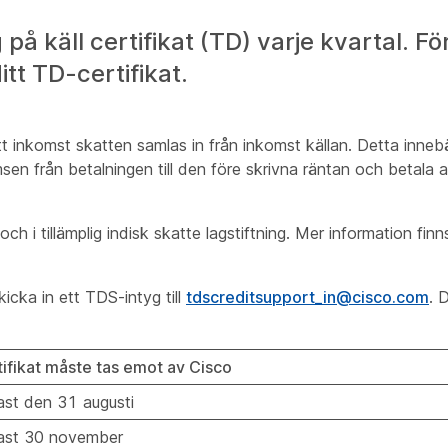
å käll certifikat (TD) varje kvartal. För
tt TD-certifikat.
t inkomst skatten samlas in från inkomst källan. Detta inneb
sen från betalningen till den före skrivna räntan och betala av
och i tillämplig indisk skatte lagstiftning. Mer information fin
icka in ett TDS-intyg till
tdscreditsupport_in@cisco.com
. 
ifikat måste tas emot av Cisco
st den 31 augusti
ast 30 november