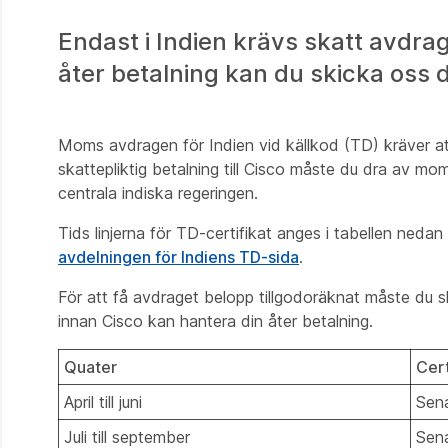
Endast i Indien krävs skatt avdrag p
åter betalning kan du skicka oss di
Moms avdragen för Indien vid källkod (TD) kräver at
skattepliktig betalning till Cisco måste du dra av mom
centrala indiska regeringen.
Tids linjerna för TD-certifikat anges i tabellen nedan 
avdelningen för Indiens TD-sida
.
För att få avdraget belopp tillgodoräknat måste du sk
innan Cisco kan hantera din åter betalning.
Quater
Cert
April till juni
Sena
Juli till september
Sen