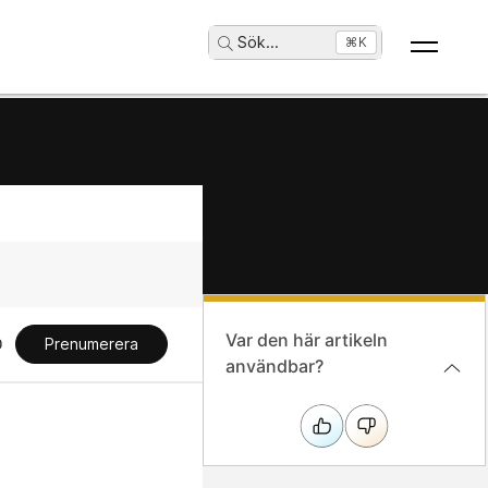
Sök
...
⌘K
Var den här artikeln
Prenumerera
användbar?