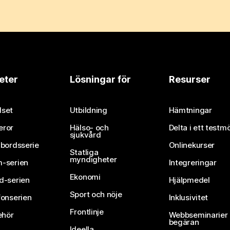
eter
Lösningar för
Resurser
set
Utbildning
Hämtningar
eror
Hälso- och
Delta i ett testm
sjukvård
vbordsserie
Onlinekurser
Statliga
myndigheter
-serien
Integreringar
Ekonomi
d-serien
Hjälpmedel
Sport och nöje
fonserien
Inklusivitet
Frontlinje
ehör
Webbseminarier 
begäran
Ideella