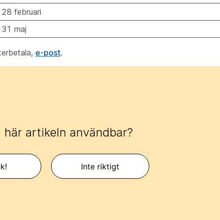
28 februari
 31 maj
terbetala,
e-post
.
 här artikeln användbar?
k!
Inte riktigt