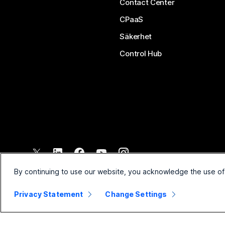
Contact Center
CPaaS
Säkerhet
Control Hub
©
2026
Cisco och/eller dess dotterbolag. Med ensamrätt.
By continuing to use our website, you acknowledge the use of
Privacy Statement
Change Settings