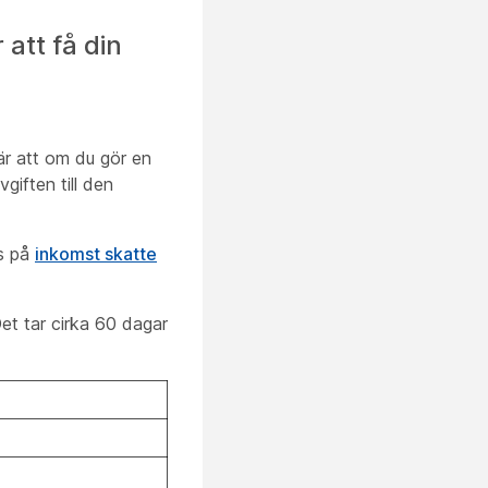
 att få din
är att om du gör en
giften till den
ns på
inkomst skatte
Det tar cirka 60 dagar