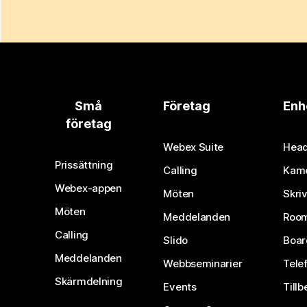
Små
Företag
Enh
företag
Webex Suite
Head
Prissättning
Calling
Kam
Webex-appen
Möten
Skri
Möten
Meddelanden
Room
Calling
Slido
Boar
Meddelanden
Webbseminarier
Tele
Skärmdelning
Events
Tillb