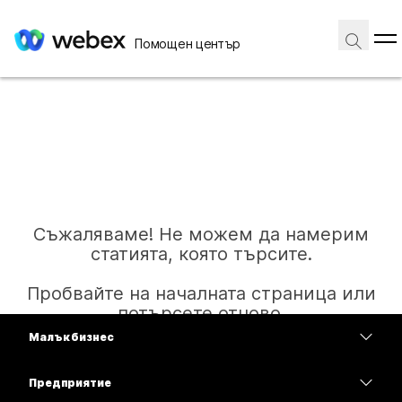
Помощен център
Съжаляваме! Не можем да намерим
статията, която търсите.
Пробвайте на началната страница или
потърсете отново.
Малък бизнес
Цени
Предприятие
Начало