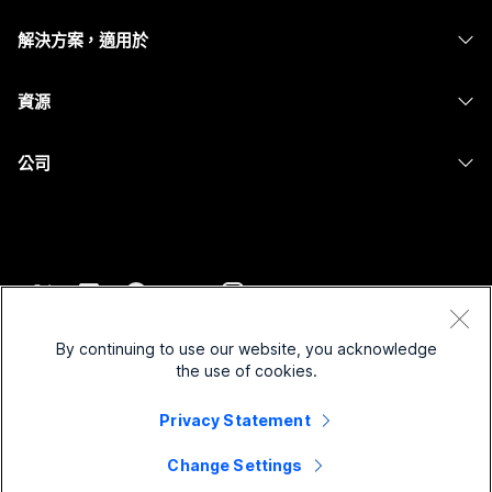
Calling
耳機
Calling
解決方案，適用於
Meetings
攝影機
Messaging
教育
Messaging
資源
Desk 系列
螢幕共用
醫療保健
Slido
下載
Room 系列
公司
政府
Webinars
加入測驗會議
Board 系列
Cisco
財務
Events
線上課程
電話系列
聯絡技術支援
運動與娛樂
Contact Center
整合
配件
聯絡銷售人員
前線
CPaaS
協助工具
條款和條件
Webex 部落格
非營利
安全性
By continuing to use our website, you acknowledge
包容性
隱私權聲明
the use of cookies.
Webex 思想領導力
啟動
Control Hub
Cookie
即時和隨選網路研討會
Webex Merch Store
Privacy Statement
商標
混合式工作
Webex 社群
©
2026
Cisco 和/或其子公司。保留所有權利。
職業
Change Settings
Webex 開發人員