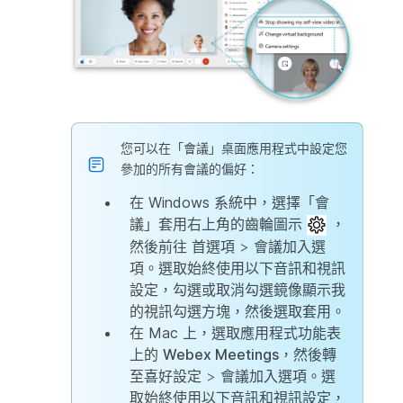
您可以在「會議」桌面應用程式中設定您
參加的所有會議的偏好：
在 Windows 系統中，選擇「會
議」套用右上角的齒輪圖示
，
然後前往
首選項
>
會議加入選
項
。選取
始終使用以下音訊和視訊
設定
，勾選或取消勾選
鏡像顯示我
的視訊
勾選方塊，然後選取
套用
。
在 Mac 上，選取應用程式功能表
上的
Webex Meetings
，然後轉
至
喜好設定
>
會議加入選項
。選
取
始終使用以下音訊和視訊設定
，