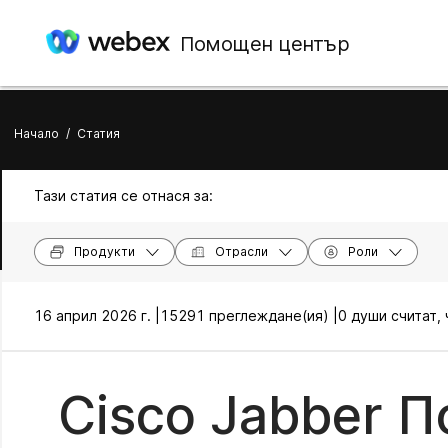
Помощен център
Начало
/
Статия
Тази статия се отнася за:
Продукти
Отрасли
Роли
16 април 2026 г. |
15291 преглеждане(ия) |
0 души считат,
Cisco Jabber 