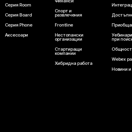
Финанси
Серия Room
Интегра
Спорт и
Серия Board
развлечения
Достъпн
Серия Phone
Frontline
Приобща
Аксесоари
Нестопански
Уебинари
организации
при поис
Стартиращи
Общност
компании
Webex ра
Хибридна работа
Новини и