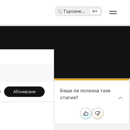
Търсене
...
⌘K
Беше ли полезна тази
Абониране
статия?