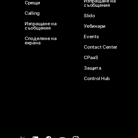
Изпращане на
Срещи
съобщения
Calling
Slido
Изпращане на
Уебинари
съобщения
Events
Споделяне на
екрана
Contact Center
CPaaS
Защита
Control Hub