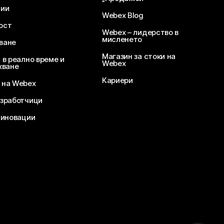
ции
Webex Blog
ост
Webex – лидерство в
мисленето
ване
Магазин за стоки на
 в реално време и
Webex
кване
Кариери
 на Webex
зработчици
 иновации