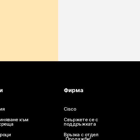
и
Фирма
ия
Cisco
иняване към
Свържете се с
среща
поддръжката
уроци
Връзка с отдел
„Продажби“