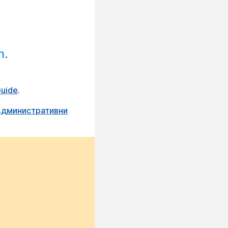
m
.
Guide
.
 Административни