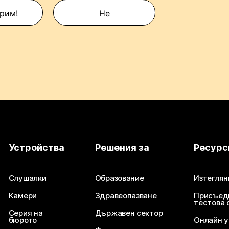
рим!
Не
Устройства
Решения за
Ресурс
Слушалки
Образование
Изтеглян
Камери
Здравеопазване
Присъед
тестова 
Серия на
Държавен сектор
бюрото
Онлайн 